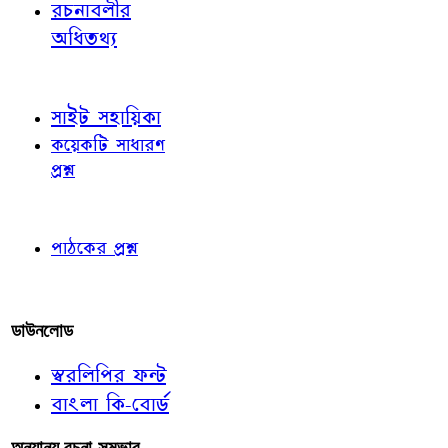
রচনাবলীর
অধিতথ্য
জ্ঞাতব্য বিষয়
সাইট সহায়িকা
কয়েকটি সাধারণ
প্রশ্ন
পাঠকের চোখে
পাঠকের প্রশ্ন
আমাদের লিখুন
ডাউনলোড
স্বরলিপির ফন্ট
বাংলা কি-বোর্ড
অন্যান্য রচনা-সম্ভার