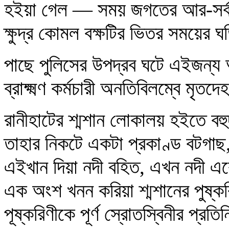
হইয়া গেল — সময় জগতের আর-সর্বত
ক্ষুদ্র কোমল বক্ষটির ভিতর সময়ের
পাছে পুলিসের উপদ্রব ঘটে এইজন্য 
ব্রাক্ষ্মণ কর্মচারী অনতিবিলম্বে মৃ
রানীহাটের শ্মশান লোকালয় হইতে বহুদ
তাহার নিকটে একটা প্রকাণ্ড বটগাছ,
এইখান দিয়া নদী বহিত, এখন নদী এ
এক অংশ খনন করিয়া শ্মশানের পুষ্ক
পূষ্করিণীকে পূর্ণ স্রোতস্বিনীর প্রতি