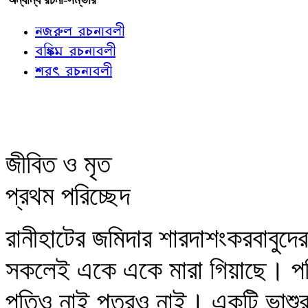
নজরুল রচনাবলী
বঙ্কিম রচনাবলী
শরৎ রচনাবলী
জীবিত ও মৃত
প্রথম পরিচ্ছেদ
রানীহাটের জমিদার শারদাশংকরবাবুদের 
সকলেই একে একে মারা গিয়াছে। পত
পতিও নাই পুত্রও নাই। একটি ভাশু