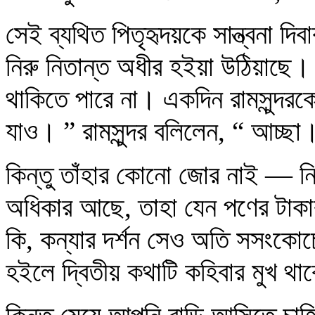
সেই ব্যথিত পিতৃহৃদয়কে সান্ত্বনা দি
নিরু নিতান্ত অধীর হইয়া উঠিয়াছে। 
থাকিতে পারে না। একদিন রামসুন্দর
যাও। ” রামসুন্দর বলিলেন, “ আচ্ছা
কিন্তু তাঁহার কোনো জোর নাই — নি
অধিকার আছে, তাহা যেন পণের টাকার
কি, কন্যার দর্শন সেও অতি সসংকোচে
হইলে দ্বিতীয় কথাটি কহিবার মুখ থা