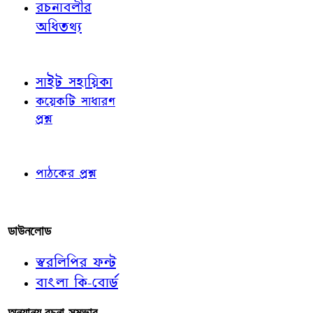
রচনাবলীর
অধিতথ্য
জ্ঞাতব্য বিষয়
সাইট সহায়িকা
কয়েকটি সাধারণ
প্রশ্ন
পাঠকের চোখে
পাঠকের প্রশ্ন
আমাদের লিখুন
ডাউনলোড
স্বরলিপির ফন্ট
বাংলা কি-বোর্ড
অন্যান্য রচনা-সম্ভার