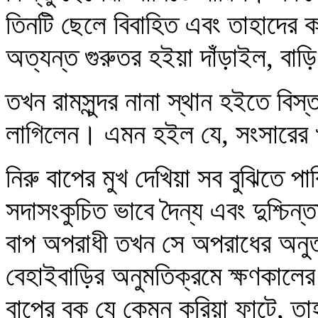
তিনটি ছেলে বিবাহিত এবং তাহাদের
অত্যন্ত গুরুতর হইয়া দাঁড়াইল, বাড়
তখন রামসুন্দর নানা স্থান হইতে বিস্
লাগিলেন। এমন হইল যে, সংসারের
নিরু বাপের মুখ দেখিয়া সব বুঝিতে পা
সদাসংকুচিত ভাবে দৈন্য এবং দুশ্চি
বাপ অপরাধী তখন সে অপরাধের অনুত
বেহাইবাড়ির অনুমতিক্রমে ক্ষণকালের
বাপের বুক যে কেমন করিয়া ফাটে, তা