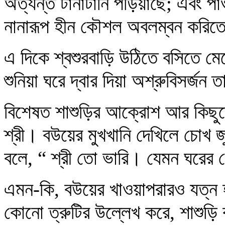
অত্যন্ত টানাটানি পড়িয়াছে; এবং পাও
নানারূপ হীন কৌশল অবলম্বন করি
এ দিকে শ্বশুরবাড়ি উঠিতে বসিতে মেয়
শুনিয়া ঘরে দ্বার দিয়া অশ্রুবিসর্জন 
বিশেষত শাশুড়ির আক্রোশ আর কিছুত
শ্রী। বউয়ের মুখখানি দেখিলে চোখ জ
বলে, “ শ্রী তো ভারি। যেমন ঘরের 
এমন-কি, বউয়ের খাওয়াপরারও যত্ন হ
কোনো ত্রুটির উল্লেখ করে, শাশুড়ি 