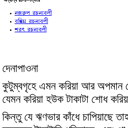
নজরুল রচনাবলী
বঙ্কিম রচনাবলী
শরৎ রচনাবলী
দেনাপাওনা
কুটুম্বগৃহে এমন করিয়া আর অপমান ত
যেমন করিয়া হউক টাকাটা শোধ করিয়
কিন্তু যে ঋণভার কাঁধে চাপিয়াছে ত