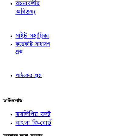
রচনাবলীর
অধিতথ্য
জ্ঞাতব্য বিষয়
সাইট সহায়িকা
কয়েকটি সাধারণ
প্রশ্ন
পাঠকের চোখে
পাঠকের প্রশ্ন
আমাদের লিখুন
ডাউনলোড
স্বরলিপির ফন্ট
বাংলা কি-বোর্ড
অন্যান্য রচনা-সম্ভার