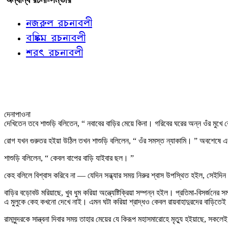
নজরুল রচনাবলী
বঙ্কিম রচনাবলী
শরৎ রচনাবলী
দেনাপাওনা
দেখিতেন তবে শাশুড়ি বলিতেন, “ নবাবের বাড়ির মেয়ে কিনা। গরিবের ঘরের অন্ন ওঁর মুখে
রোগ যখন গুরুতর হইয়া উঠিল তখন শাশুড়ি বলিলেন, “ ওঁর সমস্ত ন্যাকামি। ” অবশেষে এ
শাশুড়ি বলিলেন, “ কেবল বাপের বাড়ি যাইবার ছল। ”
কেহ বলিলে বিশ্বাস করিবে না — যেদিন সন্ধ্যার সময় নিরুর শ্বাস উপস্থিত হইল, সেইদি
বাড়ির বড়োবউ মরিয়াছে, খুব ধুম করিয়া অন্ত্যেষ্টিক্রিয়া সম্পন্ন হইল। প্রতিমা-বিসর্জন
এ মুলুকে কেহ কখনো দেখে নাই। এমন ঘটা করিয়া শ্রাদ্ধও কেবল রায়বাহাদুরদের বাড়িতেই 
রামসুন্দরকে সান্ত্বনা দিবার সময় তাহার মেয়ের যে কিরূপ মহাসমারোহে মৃত্যু হইয়াছে, সকলেই