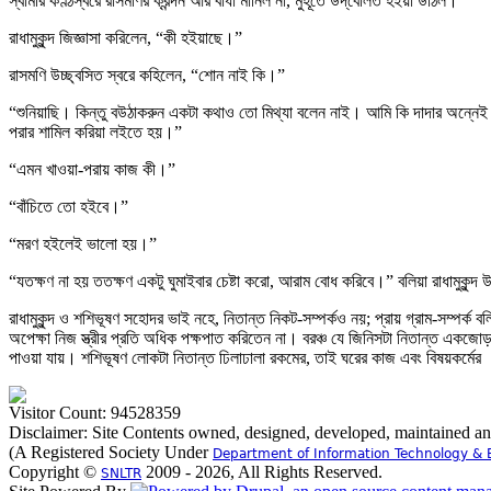
স্বামীর কণ্ঠস্বরে রাসমণির ক্রন্দন আর বাধা মানিল না, মুহূর্তে উদ্‌বেলিত হইয়া উঠিল।
রাধামুকুন্দ জিজ্ঞাসা করিলেন, “কী হইয়াছে।”
রাসমণি উচ্ছ্বসিত স্বরে কহিলেন, “শোন নাই কি।”
“শুনিয়াছি। কিন্তু বউঠাকরুন একটা কথাও তো মিথ্যা বলেন নাই। আমি কি দাদার অন্ন
পরার শামিল করিয়া লইতে হয়।”
“এমন খাওয়া-পরায় কাজ কী।”
“বাঁচিতে তো হইবে।”
“মরণ হইলেই ভালো হয়।”
“যতক্ষণ না হয় ততক্ষণ একটু ঘুমাইবার চেষ্টা করো, আরাম বোধ করিবে।” বলিয়া রাধামুকুন্দ উ
রাধামুকুন্দ ও শশিভূষণ সহোদর ভাই নহে, নিতান্ত নিকট-সম্পর্কও নয়; প্রায় গ্রাম-সম্প
অপেক্ষা নিজ স্ত্রীর প্রতি অধিক পক্ষপাত করিতেন না। বরঞ্চ যে জিনিসটা নিতান্ত একজোড়া 
পাওয়া যায়। শশিভূষণ লোকটা নিতান্ত ঢিলাঢালা রকমের, তাই ঘরের কাজ এবং বিষয়কর্মের
Visitor Count: 94528359
Disclaimer: Site Contents owned, designed, developed, maintained a
(A Registered Society Under
Department of Information Technology & 
Copyright ©
2009 - 2026, All Rights Reserved.
SNLTR