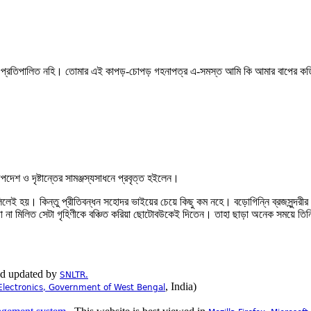
েই প্রতিপালিত নহি। তোমার এই কাপড়-চোপড় গহনাপত্র এ-সমস্ত আমি কি আমার বাপের কড়ি
পদেশ ও দৃষ্টান্তের সামঞ্জস্যসাধনে প্রবৃত্ত হইলেন।
র্ক বলিলেই হয়। কিন্তু প্রীতিবন্ধন সহোদর ভাইয়ের চেয়ে কিছু কম নহে। বড়োগিন্নি ব্রজসু
না মিলিত সেটা গৃহিণীকে বঞ্চিত করিয়া ছোটোবউকেই দিতেন। তাহা ছাড়া অনেক সময়ে তিনি স্ত্র
nd updated by
SNLTR.
, India)
Electronics, Government of West Bengal