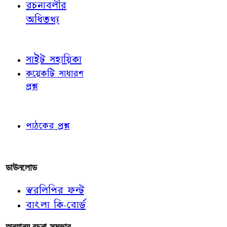
রচনাবলীর
অধিতথ্য
জ্ঞাতব্য বিষয়
সাইট সহায়িকা
কয়েকটি সাধারণ
প্রশ্ন
পাঠকের চোখে
পাঠকের প্রশ্ন
আমাদের লিখুন
ডাউনলোড
স্বরলিপির ফন্ট
বাংলা কি-বোর্ড
অন্যান্য রচনা-সম্ভার