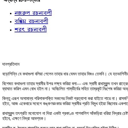
নজরুল রচনাবলী
বঙ্কিম রচনাবলী
শরৎ রচনাবলী
দানপ্রতিদান
বড়োগিন্নি যে কথাগুলা বলিয়া গেলেন তাহার ধার যেমন তাহার বিষও তেমনি। যে হতভাগিনীর
বিশেষত কথাগুলা তাহার স্বামীর উপর লক্ষ্য করিয়া বলা— এবং স্বামী রাধামুকুন্দ তখন রাত
ব্যাঘাত করিল এমন বোধ হইল না। অবিচলিত গাম্ভীর্যের সহিত তাম্রকূট নিঃশেষ করিয়া
কিন্তু এরূপ অসামান্য পরিপাকশক্তি সকলের নিকট প্রত্যাশা করা যাইতে পারে না। রাসমণি
হইত, আজ একেবারে সবেগে কঙ্কণঝংকার করিয়া স্বামীর প্রতি বিমুখ হইয়া বিছানার একপাশে
রাধামুকুন্দ তৎপ্রতি মনোযোগ না দিয়া একটা প্রকাণ্ড পাশবালিশ আঁকড়িয়া ধরিয়া নিদ্রার চে
হইবে, এক্ষণে নিদ্রা আবশ্যক।