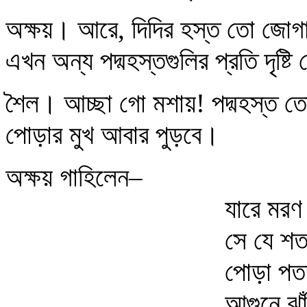
অক্ষয়। আরে, দিদির হস্ত তো জোগা
এখন অন্য পদ্মহস্তগুলির প্রতি দৃষ্
শৈল। আচ্ছা গো মশায়! পদ্মহস্ত তোম
পোড়ার মুখ আবার পুড়বে।
অক্ষয় গাহিলেন–
যারে মরণ
সে যে শত
পোড়া পত
আগুনে ঝা