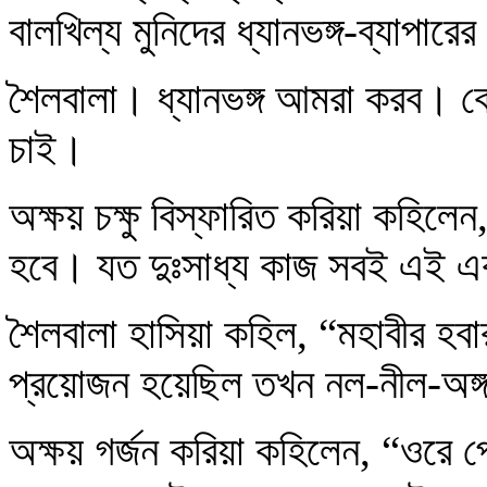
বালখিল্য মুনিদের ধ্যানভঙ্গ-ব্যাপা
শৈলবালা। ধ্যানভঙ্গ আমরা করব। ক
চাই।
অক্ষয় চক্ষু বিস্ফারিত করিয়া কহিল
হবে। যত দুঃসাধ্য কাজ সবই এই একট
শৈলবালা হাসিয়া কহিল, “মহাবীর হ
প্রয়োজন হয়েছিল তখন নল-নীল-অঙ্
অক্ষয় গর্জন করিয়া কহিলেন, “ওরে প