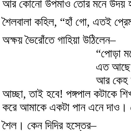
আর কোনো উপমাও তোর মনে উদয় হ
শৈলবালা কহিল, “হাঁ গো, এতই প্রে
অক্ষয় ভৈরোঁতে গাহিয়া উঠিলেন–
“পোড়া মন
এত আছে 
আর কেহ ন
আচ্ছা, তাই হবে! পঙ্গপাল কটাকে শি
করে আমাকে একটা পান এনে দাও। ত
শৈল। কেন দিদির হস্তের–