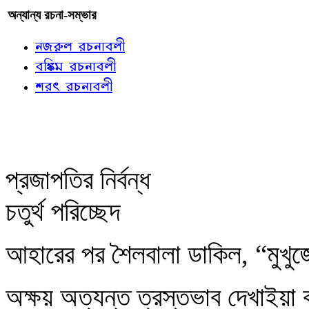
অন্যান্য রচনা-সম্ভার
নজরুল রচনাবলী
বঙ্কিম রচনাবলী
শরৎ রচনাবলী
প্রজাপতির নির্বন্ধ
চতুর্থ পরিচ্ছেদ
আহারের পর শৈলবালা ডাকিল, “মুখু
অক্ষয় অত্যন্ত ত্রস্তভাব দেখাইয়া