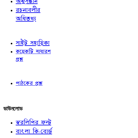
অনুসন্ধান
রচনাবলীর
অধিতথ্য
জ্ঞাতব্য বিষয়
সাইট সহায়িকা
কয়েকটি সাধারণ
প্রশ্ন
পাঠকের চোখে
পাঠকের প্রশ্ন
আমাদের লিখুন
ডাউনলোড
স্বরলিপির ফন্ট
বাংলা কি-বোর্ড