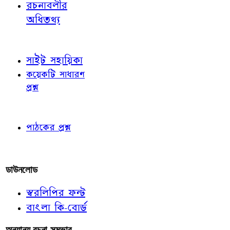
রচনাবলীর
অধিতথ্য
জ্ঞাতব্য বিষয়
সাইট সহায়িকা
কয়েকটি সাধারণ
প্রশ্ন
পাঠকের চোখে
পাঠকের প্রশ্ন
আমাদের লিখুন
ডাউনলোড
স্বরলিপির ফন্ট
বাংলা কি-বোর্ড
অন্যান্য রচনা-সম্ভার