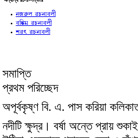
নজরুল রচনাবলী
বঙ্কিম রচনাবলী
শরৎ রচনাবলী
সমাপ্তি
প্রথম পরিচ্ছেদ
অপূর্বকৃষ্ণ বি. এ. পাস করিয়া কল
নদীটি ক্ষুদ্র। বর্ষা অন্তে প্রায় শ