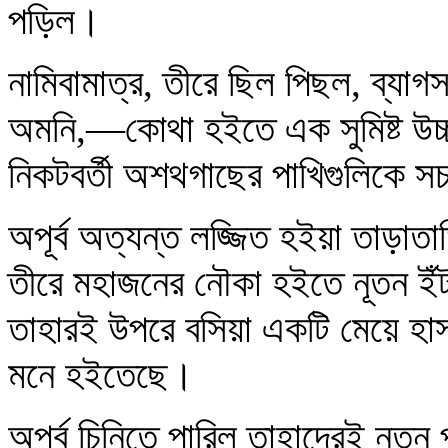
পড়িল।
নামিবামাত্র, তীরে ছিল পিছল, ব্যা
অমনি,—কোথা হইতে এক সুমিষ্ট উচ্চ
নিকটবর্তী অশথগাছের পাখিগুলিকে স
অপূর্ব অত্যন্ত লজ্জিত হইয়া তাড়াত
তীরে মহাজনের নৌকা হইতে নূতন ইঁট
তাহারই উপরে বসিয়া একটি মেয়ে হা
মনে হইতেছে।
অপূর্ব চিনিতে পারিল তাহাদেরই নূতন 