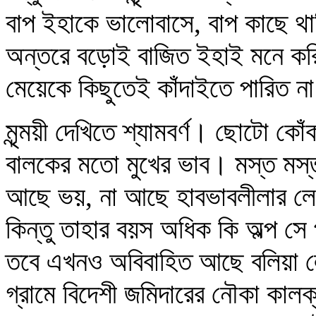
বাপ ইহাকে ভালোবাসে, বাপ কাছে থাকিল
অন্তরে বড়োই বাজিত ইহাই মনে করিয়া প
মেয়েকে কিছুতেই কাঁদাইতে পারিত ন
মৃন্ময়ী দেখিতে শ্যামবর্ণ। ছোটো কো
বালকের মতো মুখের ভাব। মস্ত মস্ত 
আছে ভয়, না আছে হাবভাবলীলার লেশমা
কিন্তু তাহার বয়স অধিক কি অল্প সে
তবে এখনও অবিবাহিত আছে বলিয়া লো
গ্রামে বিদেশী জমিদারের নৌকা কালক