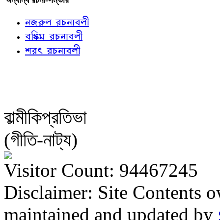
নজরুল রচনাবলী
বঙ্কিম রচনাবলী
শরৎ রচনাবলী
বাল্মীকিপ্রতিভা
(গীতি-নাট্য)
Visitor Count: 94467245
Disclaimer: Site Contents 
maintained and updated by