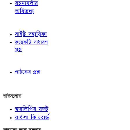
রচনাবলীর
অধিতথ্য
জ্ঞাতব্য বিষয়
সাইট সহায়িকা
কয়েকটি সাধারণ
প্রশ্ন
পাঠকের চোখে
পাঠকের প্রশ্ন
আমাদের লিখুন
ডাউনলোড
স্বরলিপির ফন্ট
বাংলা কি-বোর্ড
অন্যান্য রচনা-সম্ভার