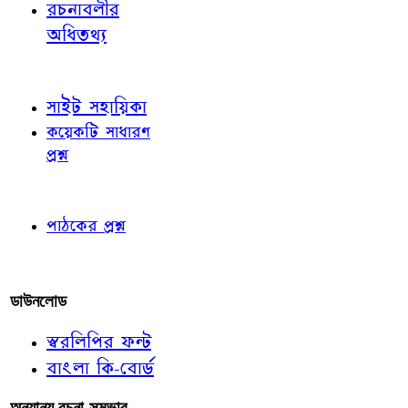
রচনাবলীর
অধিতথ্য
জ্ঞাতব্য বিষয়
সাইট সহায়িকা
কয়েকটি সাধারণ
প্রশ্ন
পাঠকের চোখে
পাঠকের প্রশ্ন
আমাদের লিখুন
ডাউনলোড
স্বরলিপির ফন্ট
বাংলা কি-বোর্ড
অন্যান্য রচনা-সম্ভার