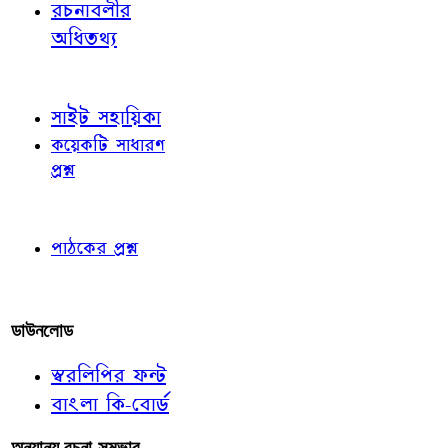
রচনাবলীর
অধিতথ্য
জ্ঞাতব্য বিষয়
সাইট সহায়িকা
কয়েকটি সাধারণ
প্রশ্ন
পাঠকের চোখে
পাঠকের প্রশ্ন
আমাদের লিখুন
ডাউনলোড
স্বরলিপির ফন্ট
বাংলা কি-বোর্ড
অন্যান্য রচনা-সম্ভার