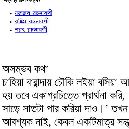
নজরুল রচনাবলী
বঙ্কিম রচনাবলী
শরৎ রচনাবলী
অসম্ভব কথা
চাহিয়া বারান্দায় চৌকি লইয়া বসিয়া 
হয় তবে একাগ্রচিত্তে প্রার্থনা করি
সাড়ে সাতটা পার করিয়া দাও।’ তখন 
আবশ্যক নাই, কেবল একটিমাত্র সন্ধ্