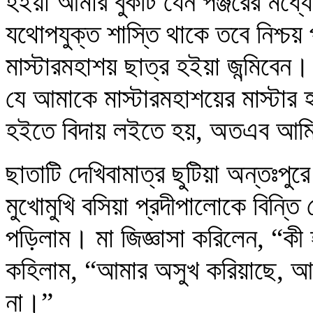
হইয়া আমার বুকটি যেন পঞ্জরের মধ্
যথোপযুক্ত শাস্তি থাকে তবে নিশ্চয়
মাস্টারমহাশয় ছাত্র হইয়া জন্মিবেন
যে আমাকে মাস্টারমহাশয়ের মাস্টা
হইতে বিদায় লইতে হয়, অতএব আমি ত
ছাতাটি দেখিবামাত্র ছুটিয়া অন্তঃপু
মুখোমুখি বসিয়া প্রদীপালোকে বিন্ত
পড়িলাম। মা জিজ্ঞাসা করিলেন, “কী
কহিলাম, “আমার অসুখ করিয়াছে, আ
না।”