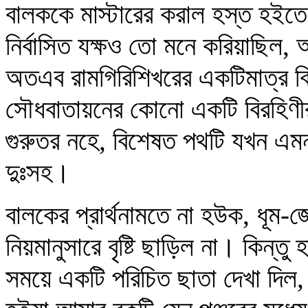
বালককে মাস্টারের করাল হস্ত হইতে
নির্বাসিত যক্ষও তো মনে করিয়াছি
অতএব রামগিরিশিখরের একটিমাত্র বি
সৌধবাতায়নের কোনো একটি বিরহিণীর 
গুরুতর নহে, বিশেষত পথটি যখন এমন
দুঃসহ।
বালকের প্রার্থনামতে না হউক, ধূম
নিয়মানুসারে বৃষ্টি ছাড়িল না। কিন্ত
সময়ে একটি পরিচিত ছাতা দেখা দিল, স