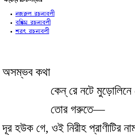
নজরুল রচনাবলী
বঙ্কিম রচনাবলী
শরৎ রচনাবলী
অসম্ভব কথা
কেন্ রে নটে মুড়োলিন
তোর গরুতে—
দূর হউক গে, ওই নিরীহ প্রাণীটির ন