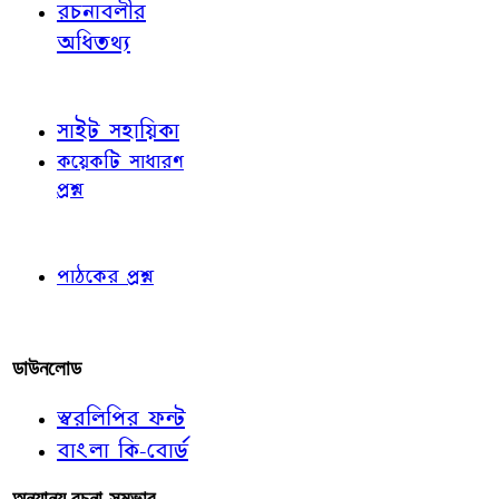
রচনাবলীর
অধিতথ্য
জ্ঞাতব্য বিষয়
সাইট সহায়িকা
কয়েকটি সাধারণ
প্রশ্ন
পাঠকের চোখে
পাঠকের প্রশ্ন
আমাদের লিখুন
ডাউনলোড
স্বরলিপির ফন্ট
বাংলা কি-বোর্ড
অন্যান্য রচনা-সম্ভার