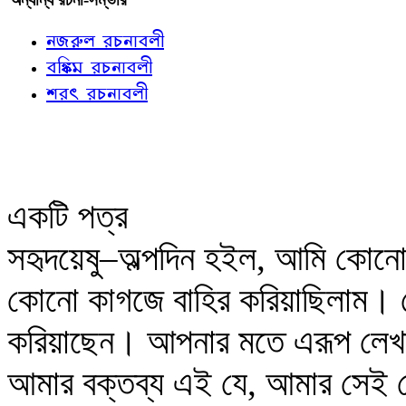
নজরুল রচনাবলী
বঙ্কিম রচনাবলী
শরৎ রচনাবলী
একটি পত্র
সহৃদয়েষু–অল্পদিন হইল, আমি কোনো ক
কোনো কাগজে বাহির করিয়াছিলাম। 
করিয়াছেন। আপনার মতে এরূপ লেখা
আমার বক্তব্য এই যে, আমার সেই 