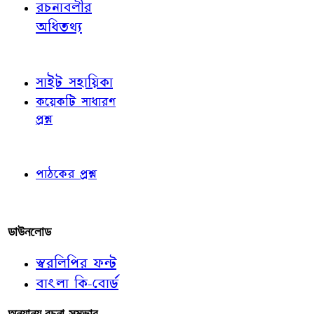
রচনাবলীর
অধিতথ্য
জ্ঞাতব্য বিষয়
সাইট সহায়িকা
কয়েকটি সাধারণ
প্রশ্ন
পাঠকের চোখে
পাঠকের প্রশ্ন
আমাদের লিখুন
ডাউনলোড
স্বরলিপির ফন্ট
বাংলা কি-বোর্ড
অন্যান্য রচনা-সম্ভার