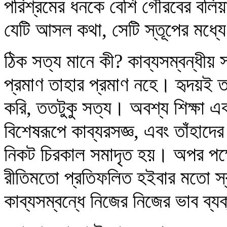
পরিশ্রমের ধনকে বেশি গৌরবের বলিয়
যেটি আসল কথা, সেটি স্তূপের মধ্য
ঠিক সত্য মানে কী? কাব্যসম্বন্ধীয় 
প্রমাণ তাহার প্রমাণ নহে। হৃদয়ই 
করি, ততটুকু সত্য। অবশ্য শিক্ষা 
বিশেষরূপে কাব্যরসজ্ঞ, এবং তাঁহাদের
নিকট চিরকাল সমাদৃত হয়। অপর পক্
রীতিমতো প্রতিফলিত হইবার মতো স্ব
কাব্যসম্বন্ধে নিজের নিজের ভাব ব্