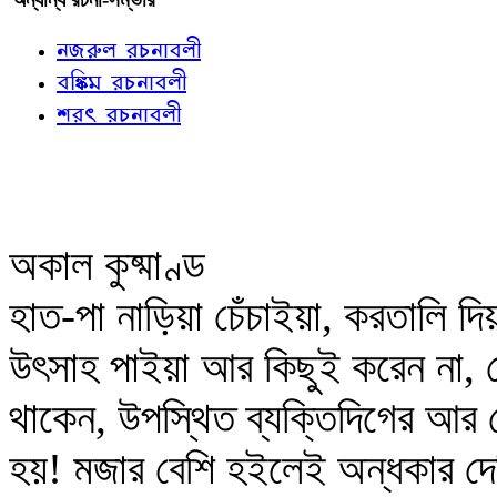
নজরুল রচনাবলী
বঙ্কিম রচনাবলী
শরৎ রচনাবলী
অকাল কুষ্মাণ্ড
হাত-পা নাড়িয়া চেঁচাইয়া, করতালি দ
উৎসাহ পাইয়া আর কিছুই করেন না, ক
থাকেন, উপস্থিত ব্যক্তিদিগের আ
হয়! মজার বেশি হইলেই অন্ধকার দে