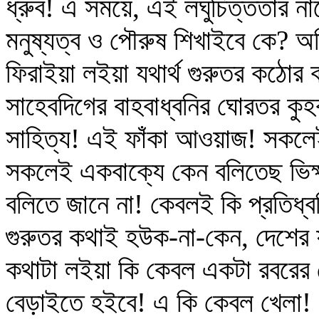
ধ্রুব! এ সময়ে, এই লঘুচিত্ততার ন
মনুষ্যত্ব ও পৌরুষ শিখাইবে কে? 
ফিরাইয়া লইয়া যথার্থ গুরুতর কঠোর ক
সাহেবদিগের বাহবাধ্বনির ঘোরতর কু
সাহিত্য! এই ফাঁকা আওয়াজ! সকল
সকলেই একবাক্যে কেন বলিতেছ ভিক্ষা
বলিতে জানে না! কেবলই কি প্রতিধ্
গুরুতর কথাই হউক-না-কেন, দেশের
কথাটা লইয়া কি কেবল একটা রবরের 
বেড়াইতে হইবে! এ কি কেবল খেলা! এ