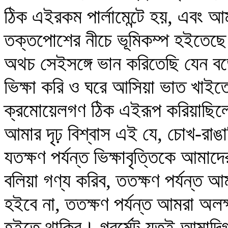
ঠিক এইরকম পার্লামেন্টে হয়, এবং আ
তক্তপোশের নীচে ভূমিকম্প হইতেছে। 
অথচ সেইসঙ্গে ভান করিতেছি যেন বড়
ভিক্ষা করি ও ঘরে আসিয়া ভাত খাইতে 
ক্রমোয়েলগণ ঠিক এইরূপ করিয়াছিলেন;
আমার দৃঢ় বিশ্বাস এই যে, চোখ-রাঙ
যতক্ষণ পর্যন্ত ভিক্ষাবৃত্তিকে আমা
বলিয়া গণ্য করিব, ততক্ষণ পর্যন্ত আ
হইবে না, ততক্ষণ পর্যন্ত আমরা অলক
হইতে থাকিব। গবর্মেন্ট যতই আমাদ