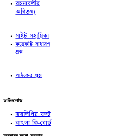
রচনাবলীর
অধিতথ্য
জ্ঞাতব্য বিষয়
সাইট সহায়িকা
কয়েকটি সাধারণ
প্রশ্ন
পাঠকের চোখে
পাঠকের প্রশ্ন
আমাদের লিখুন
ডাউনলোড
স্বরলিপির ফন্ট
বাংলা কি-বোর্ড
অন্যান্য রচনা-সম্ভার