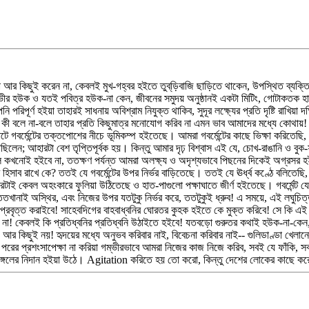
াইয়া আর কিছুই করেন না, কেবলই মুখ-গহ্বর হইতে তুব্‌ড়িবাজি ছাড়িতে থাকেন, উপস্থিত ব
ভীর হউক ও যতই পবিত্র হউক-না কেন, জীবনের সমুদয় অনুষ্ঠানই একটা মিটিং, গোটাকতক হ
পূর্ণ হইয়া তাহারই সাধনায় অবিশ্রাম নিযুক্ত থাকিব, সুদূর লক্ষ্যের প্রতি দৃষ্টি রাখিয়া দক
া কী বলে না-বলে তাহার প্রতি কিছুমাত্র মনোযোগ করিব না এমন ভাব আমাদের মধ্যে কোথা
বর্মেন্টের তক্তপোশের নীচে ভূমিকম্প হইতেছে। আমরা গবর্মেন্টের কাছে ভিক্ষা করিতেছি, 
লেন; আহারটা বেশ তৃপ্তিপূর্বক হয়। কিন্তু আমার দৃঢ় বিশ্বাস এই যে, চোখ-রাঙানি ও বুক-
মঙ্গল কখনোই হইবে না, ততক্ষণ পর্যন্ত আমরা অলক্ষ্য ও অদৃশ্যভাবে পিছনের দিকেই অগ্রস
হিসাব রাখে কে? ততই যে গবর্মেন্টের উপর নির্ভর বাড়িতেছে। ততই যে ঊর্ধ্ব কণ্ঠে বলিতে
রটাই কেবল অহংকারে ফুলিয়া উঠিতেছে ও হাত-পাগুলো পক্ষাঘাতে জীর্ণ হইতেছে। গবর্মেন্ট য
খানাই অস্থির, এবং নিজের উপর যতটুকু নির্ভর করে, ততটুকুই ধ্রুব! এ সময়ে, এই লঘুচিত
কে প্রবৃত্ত করাইবে! সাহেবদিগের বাহবাধ্বনির ঘোরতর কুহক হইতে কে মুক্ত করিবে! সে
নে না! কেবলই কি প্রতিধ্বনির প্রতিধ্বনি উঠাইতে হইবে! যতবড়ো গুরুতর কথাই হউক-না-ক
আর কিছুই নয়! হৃদয়ের মধ্যে অনুভব করিবার নাই, বিবেচনা করিবার নাই-- গুলিডাণ্ডা খেলা
 করিয়া পরের প্রশংসাপেক্ষা না করিয়া গম্ভীরভাবে আমরা নিজের কাজ নিজে করিব, সবই যে ফাঁকি,
মঙ্গলের নিদান হইয়া উঠে। Agitation করিতে হয় তো করো, কিন্তু দেশের লোকের কাছে কর