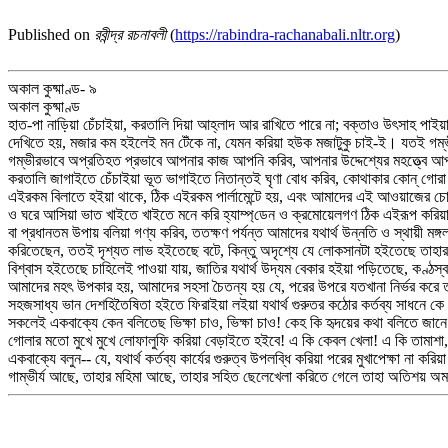
Published on
রবীন্দ্র রচনাবলী
(
https://rabindra-rachanabali.nltr.org
)
অকাল কুষ্মাণ্ড- ৯
অকাল কুষ্মাণ্ড
হাত-পা নাড়িয়া চেঁচাইয়া, করতালি দিয়া আহ্লাদ আর রাখিতে পারে না; বক্তাও উৎসাহ প
দেখিতে হয়, মজার কম হইলেই মন টেঁকে না, যেমন করিয়া হউক মজাটুকু চাই-ই। যতই গম্
গম্ভীরভাবে অপ্রতিহত প্রভাবে আপনার কাজ আপনি করিব, আপনার উদ্দেশ্যের মহত্ত্বে আপনি পরি
করতালি জাগাইতে চেঁচাইয়া ভূত ভাগাইতে নিতান্তই ঘৃণা বোধ করিব, কোথাকার কোন্‌ গোর
এইরকম বিলাতে হইয়া থাকে, ঠিক এইরকম পার্লামেন্টে হয়, এবং আমাদের এই আওয়াজের চোটে গ
ও ঘরে আসিয়া ভাত খাইতে খাইতে মনে করি হ্যাম্প্‌ডেন ও ক্রমোয়েলগণ ঠিক এইরূপ করিয়াছি
বা প্রধানতম উপায় বলিয়া গণ্য করিব, ততক্ষণ পর্যন্ত আমাদের যথার্থ উন্নতি ও স্থায়ী 
করিতেছেন, ততই দৃশ্যত লাভ হইতেছে বটে, কিন্তু অদৃশ্যে যে লোকসানটা হইতেছে তাহার 
বিশ্বাস হইতেছে চাহিলেই পাওয়া যায়, জাতির যথার্থ উদ্যম বেকার হইয়া পড়িতেছে, কণ্ঠস্ব
আমাদের মহৎ উপকার হয়, আমাদের সহসা চৈতন্য হয় যে, পরের উপরে যতখানা নির্ভর করে তত
সহজসাধ্য ভান দেশহিতৈষিতা হইতে ফিরাইয়া লইয়া যথার্থ গুরুতর কঠোর কর্তব্য সাধনে 
সকলেই একবাক্যে কেন বলিতেছ ভিক্ষা চাও, ভিক্ষা চাও! কেহ কি হৃদয়ের কথা বলিতে জা
গোলার মতো মুখে মুখে লোফালুফি করিয়া বেড়াইতে হইবে! এ কি কেবল খেলা! এ কি তামাশা, 
একবাক্যে বলুন-- যে, যথার্থ কর্তব্য কার্যের গুরুত্ব উপলব্ধি করিয়া পরের মুখাপেক্ষা না
গাম্ভীর্য আছে, তাহার মহিমা আছে, তাহার সহিত ছেলেখেলা করিতে গেলে তাহা অতিশয় অ