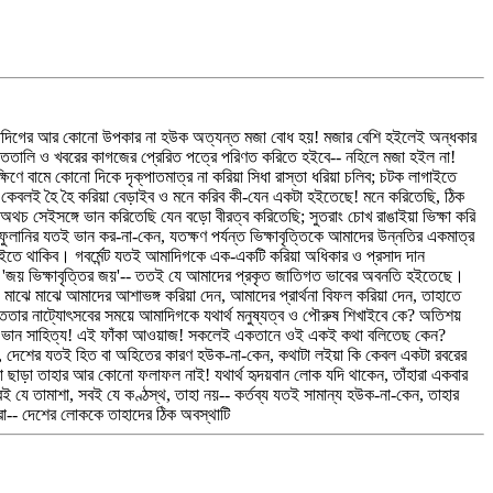
্যক্তিদিগের আর কোনো উপকার না হউক অত্যন্ত মজা বোধ হয়! মজার বেশি হইলেই অন্ধকার
াততালি ও খবরের কাগজের প্রেরিত পত্রে পরিণত করিতে হইবে-- নহিলে মজা হইল না!
্ষিণে বামে কোনো দিকে দৃক্‌পাতমাত্র না করিয়া সিধা রাস্তা ধরিয়া চলিব; চটক লাগাইতে
য়! কেবলই হৈ হৈ করিয়া বেড়াইব ও মনে করিব কী-যেন একটা হইতেছে! মনে করিতেছি, ঠিক
অথচ সেইসঙ্গে ভান করিতেছি যেন বড়ো বীরত্ব করিতেছি; সুতরাং চোখ রাঙাইয়া ভিক্ষা করি
ফুলানির যতই ভান কর-না-কেন, যতক্ষণ পর্যন্ত ভিক্ষাবৃত্তিকে আমাদের উন্নতির একমাত্র
র হইতে থাকিব। গবর্মেন্ট যতই আমাদিগকে এক-একটি করিয়া অধিকার ও প্রসাদ দান
ছি, 'জয় ভিক্ষাবৃত্তির জয়'-- ততই যে আমাদের প্রকৃত জাতিগত ভাবের অবনতি হইতেছে।
ে মাঝে মাঝে আমাদের আশাভঙ্গ করিয়া দেন, আমাদের প্রার্থনা বিফল করিয়া দেন, তাহাতে
্ততার নাট্যোৎসবের সময়ে আমাদিগকে যথার্থ মনুষ্যত্ব ও পৌরুষ শিখাইবে কে? অতিশয়
 কি এই ভান সাহিত্য! এই ফাঁকা আওয়াজ! সকলেই একতানে ওই একই কথা বলিতেছ কেন?
েন, দেশের যতই হিত বা অহিতের কারণ হউক-না-কেন, কথাটা লইয়া কি কেবল একটা রবরের
নো ছাড়া তাহার আর কোনো ফলাফল নাই! যথার্থ হৃদয়বান লোক যদি থাকেন, তাঁহারা একবার
 সবই যে তামাশা, সবই যে কণ্ঠস্থ, তাহা নয়-- কর্তব্য যতই সামান্য হউক-না-কেন, তাহার
ো-- দেশের লোককে তাহাদের ঠিক অবস্থাটি