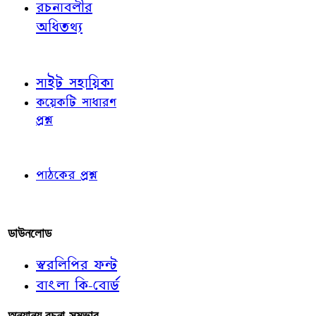
রচনাবলীর
অধিতথ্য
জ্ঞাতব্য বিষয়
সাইট সহায়িকা
কয়েকটি সাধারণ
প্রশ্ন
পাঠকের চোখে
পাঠকের প্রশ্ন
আমাদের লিখুন
ডাউনলোড
স্বরলিপির ফন্ট
বাংলা কি-বোর্ড
অন্যান্য রচনা-সম্ভার