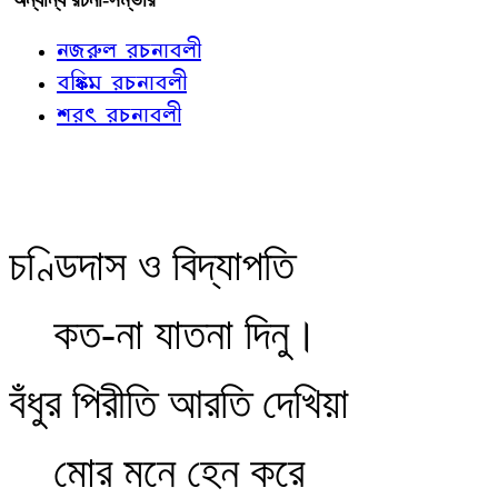
নজরুল রচনাবলী
বঙ্কিম রচনাবলী
শরৎ রচনাবলী
চণ্ডিদাস ও বিদ্যাপতি
কত-না যাতনা দিনু।
বঁধুর পিরীতি আরতি দেখিয়া
মোর মনে হেন করে