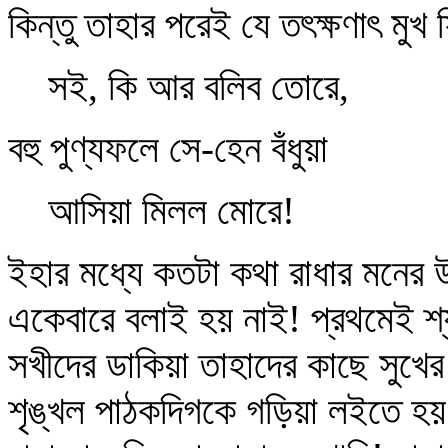
কিন্তু তাহার পরেই যে তৎক্ষণাৎ মু
সই, কি আর বলিব তোরে,
বহু পুণ্যফলে সে-হেন বঁধুয়া
আসিয়া মিলল মোরে!
ইহার মধ্যে কতটা কথা রাধার মনের 
একেবারে বলাই হয় নাই! প্রথমেই শ্
সখীদের ডাকিয়া তাহাদের কাছে সুখের
শৃঙ্খল পাঠকদিগকে গড়িয়া লইতে হয়। 