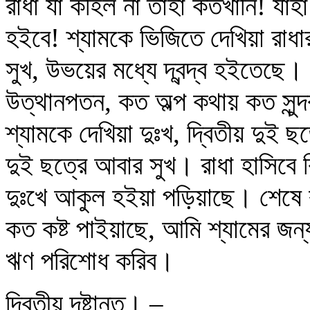
রাধা যা কহিল না তাহা কতখানি! যাহ
হইবে! শ্যামকে ভিজিতে দেখিয়া রাধা
সুখ, উভয়ের মধ্যে দ্বন্দ্ব হইতেছে। 
উত্থানপতন, কত অল্প কথায় কত সুন্দ
শ্যামকে দেখিয়া দুঃখ, দ্বিতীয় দুই ছত
দুই ছত্রে আবার সুখ। রাধা হাসিবে ক
দুঃখে আকুল হইয়া পড়িয়াছে। শেষে র
কত কষ্ট পাইয়াছে, আমি শ্যামের জন্য
ঋণ পরিশোধ করিব।
দ্বিতীয় দৃষ্টান্ত। –