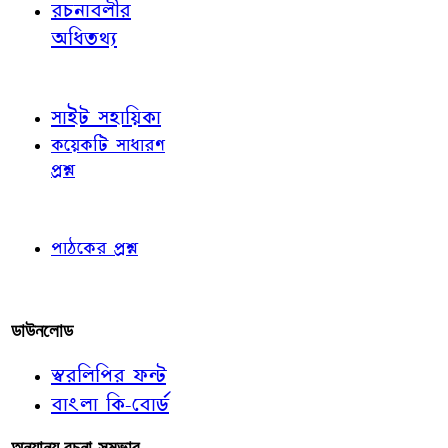
রচনাবলীর
অধিতথ্য
জ্ঞাতব্য বিষয়
সাইট সহায়িকা
কয়েকটি সাধারণ
প্রশ্ন
পাঠকের চোখে
পাঠকের প্রশ্ন
আমাদের লিখুন
ডাউনলোড
স্বরলিপির ফন্ট
বাংলা কি-বোর্ড
অন্যান্য রচনা-সম্ভার