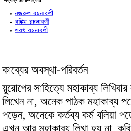
নজরুল রচনাবলী
বঙ্কিম রচনাবলী
শরৎ রচনাবলী
কাব্যের অবস্থা-পরিবর্তন
য়ুরোপের সাহিত্যে মহাকাব্য লিখিবা
লিখেন না, অনেক পাঠক মহাকাব্য পড়ে
পড়েন, অনেকে কর্তব্য কর্ম বলিয়া
এখন আর মহাকাব্য লিখা হয় না, কবি