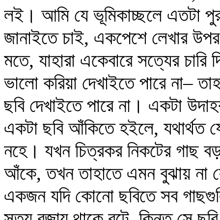
লই। আমি যে ভূমিকাচ্ছলে এতটা পু
জানাইতে চাই, একপেশে লেখার উপর 
মতে, যাহারা একেবারে সত্যের চারি
ভালো করিয়া দেখাইতে পারে না– তাহ
ছবি দেখাইতে পারে না। একটা উদাহ
একটা ছবি আঁকিতে হইলে, যথার্থত যে
নহে। যখন চিত্রকর নিকটের গাছ বড়
আঁকে, তখন তাহাতে এমন বুঝায় না 
একজন যদি কোনো ছবিতে সব গাছগুল
সত্য বজায় থাকে বটে, কিন্তু সে ছব