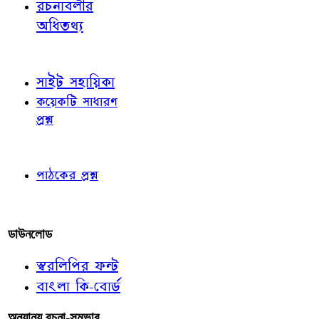
রচনাবলীর
অধিতথ্য
জ্ঞাতব্য বিষয়
সাইট সহায়িকা
কয়েকটি সাধারণ
প্রশ্ন
পাঠকের চোখে
পাঠকের প্রশ্ন
আমাদের লিখুন
ডাউনলোড
স্বরলিপির ফন্ট
বাংলা কি-বোর্ড
অন্যান্য রচনা-সম্ভার