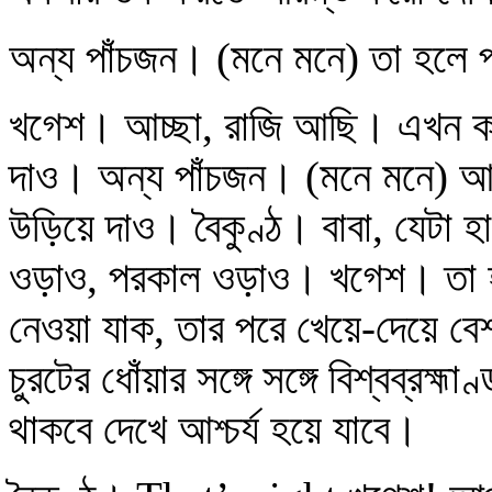
অন্য পাঁচজন। (মনে মনে) তা হলে প
খগেশ। আচ্ছা, রাজি আছি। এখন কা
দাও। অন্য পাঁচজন। (মনে মনে) আ
উড়িয়ে দাও। বৈকুণ্ঠ। বাবা, যেটা
ওড়াও, পরকাল ওড়াও। খগেশ। তা হ
নেওয়া যাক, তার পরে খেয়ে-দেয়ে বেশ
চুরটের ধোঁয়ার সঙ্গে সঙ্গে বিশ্বব্রহ্
থাকবে দেখে আশ্চর্য হয়ে যাবে।