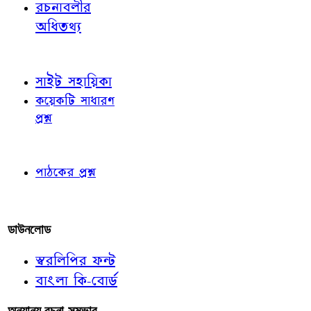
রচনাবলীর
অধিতথ্য
জ্ঞাতব্য বিষয়
সাইট সহায়িকা
কয়েকটি সাধারণ
প্রশ্ন
পাঠকের চোখে
পাঠকের প্রশ্ন
আমাদের লিখুন
ডাউনলোড
স্বরলিপির ফন্ট
বাংলা কি-বোর্ড
অন্যান্য রচনা-সম্ভার