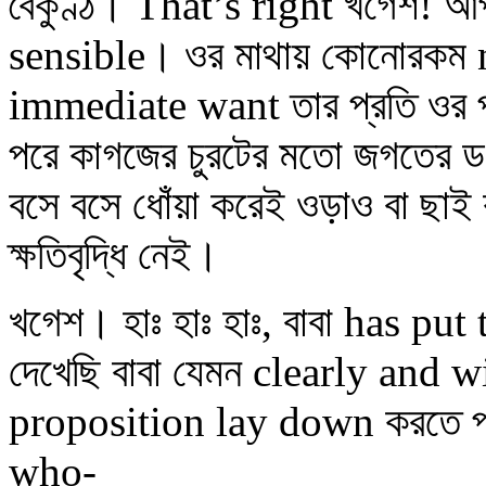
বৈকুণ্ঠ। That’s right খগেশ! 
sensible। ওর মাথায় কোনোরকম 
immediate want তার প্রতি ওর প
পরে কাগজের চুরটের মতো জগতের ডগ
বসে বসে ধোঁয়া করেই ওড়াও বা ছা
ক্ষতিবৃদ্ধি নেই।
খগেশ। হাঃ হাঃ হাঃ, বাবা has p
দেখেছি বাবা যেমন clearly and 
proposition lay down করতে প
who-