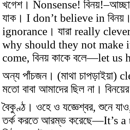
খগেশ। Nonsense! বিনয়!–আচ্ছা,
যাক। I don’t believe in বিনয়
ignorance। যারা really cleve
why should they not make i
come, বিনয় কাকে বলে—let us h
অন্য পাঁচজন। (মাথা চাপড়াইয়া) c
মতো বাবা আমাদের ছিল না। বিনয়ের
বৈকুণ্ঠ। ওহে ও যজ্ঞেশ্বর, শুনে 
তর্ক করতে আরম্ভ করেছে—It’s a