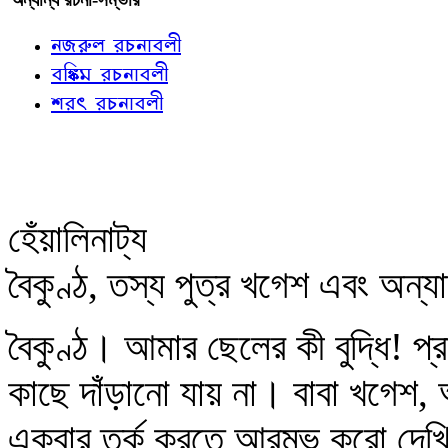
নজরুল রচনাবলী
বঙ্কিম রচনাবলী
শরৎ রচনাবলী
হেঁয়ালিনাট্য
বৈকুণ্ঠ, তস্য পুত্র খগেশ এবং অন্যা
বৈকুণ্ঠ। আমার ছেলের কী বুদ্ধি! 
কাছে দাঁড়ানো যায় না। বাবা খগে
একবার তর্ক করতে আরম্ভ করো দেখ