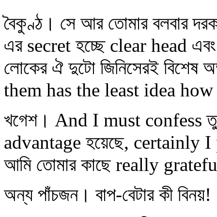
বৈকুণ্ঠ। সে আর তোমার বলবার দর
এর secret হচ্ছে clear head এব
লোকের ঐ দুটো জিনিসেরই বিশেষ 
them has the least idea how 
খগেশ। And I must confess তুম
advantage হয়েছে, certainly I 
আমি তোমার কাছে really gratefu
অন্য পাঁচজন। বাপ-বেটার কী বিনয়!