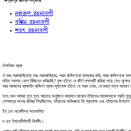
নজরুল রচনাবলী
বঙ্কিম রচনাবলী
শরৎ রচনাবলী
ঔপনিষদ ব্রহ্ম
ওঁ নমঃ পরমঋষিভ্যো নমঃ পরমঋষিভ্যঃ, পরম ঋষিগণকে নমস্কার করি, পরম ঋষিগণকে নমস্কার
সহিত সমস্ত যোগ বিচ্ছিন্ন করিয়াছি? বৃক্ষ হইতে যে জীর্ণ পল্লবটি ঝরিয়া পড়ে সেও বৃক্ষের 
আর আমাদের ব্রহ্মবিদ্‌ ঋষিগণ ব্রহ্ম-সূর্যলোক হইতে যে পরম তেজ, যে মহান্‌ সত্য আহরণ ক
তবে কেন আমরা গৃহে গৃহে আচারে অনুষ্ঠানে কায়মনে বাক্যে তাঁহাদের মহাকাব্যকে প্রতি মুহ
লেশমাত্র সংশয় রাখিয়া গিয়াছিলেন, তাঁহাদের অভিজ্ঞতা কি প্রত্যক্ষ এবং তাঁহাদের উপদেশ 
ইহ চেৎ অবেদীদথ সত্যমস্তি
ন চেৎ ইহাবেদীর্মহতী বিনষ্টিঃ।