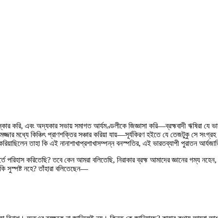
 করি, এবং অদ্যকার সভায় সমাগত আর্যমণ্ডলীকে জিজ্ঞাসা করি—ব্রহ্মবাদী ঋষিরা যে ভারতব
মজ্জার মধ্যে কিঞ্চিৎ প্রাণশক্তির সঞ্চার করিয়া যায়—সূর্যকিরণ হইতে যে তেজটুকু সে সংগ্রহ 
রিয়াছিলেন তাহা কি এই নানাশাখাপ্রশাখাসম্পন্ন বনস্পতির, এই ভারতব্যাপী পুরাতন আর্যজাতি
ূর্তে পরিহাস করিতেছি? তবে কেন আমরা বলিতেছি, নিরাকার ব্রহ্ম আমাদের জ্ঞানের গম্য নহেন,
কি সুস্পষ্ট নহে? তাঁহারা বলিতেছেন—