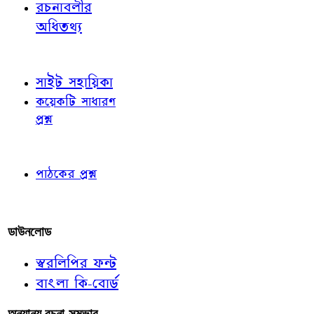
রচনাবলীর
অধিতথ্য
জ্ঞাতব্য বিষয়
সাইট সহায়িকা
কয়েকটি সাধারণ
প্রশ্ন
পাঠকের চোখে
পাঠকের প্রশ্ন
আমাদের লিখুন
ডাউনলোড
স্বরলিপির ফন্ট
বাংলা কি-বোর্ড
অন্যান্য রচনা-সম্ভার