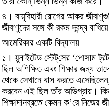
তারা কোন্‌ ভিন্ন ভিন্ন কাজ করে।
৪। বায়ুবিহারী রোগের আকর জীবাণুগু
জীবাণুদের সঙ্গে কী রকম দ্বন্দ্ব বাধি
আমেরিকার একটি বিদ্যালয়
১। য়ুনাইটেড স্টেট্‌সের ‘পোসাম ট্র
ছিল অশিক্ষিত এবং শিক্ষার জন্য তাদ
থেকে সেখানে বাস করতে এসেছিলেন
করবেন এই ছিল তাঁর অভিপ্রায়। কিন
শিক্ষাদানব্রতে কেমন ক’রে নিজের জী