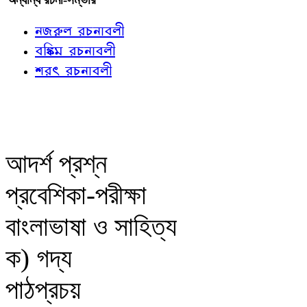
নজরুল রচনাবলী
বঙ্কিম রচনাবলী
শরৎ রচনাবলী
আদর্শ প্রশ্ন
প্রবেশিকা-পরীক্ষা
বাংলাভাষা ও সাহিত্য
ক) গদ্য
পাঠপ্রচয়