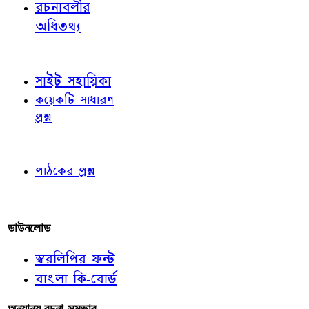
রচনাবলীর
অধিতথ্য
জ্ঞাতব্য বিষয়
সাইট সহায়িকা
কয়েকটি সাধারণ
প্রশ্ন
পাঠকের চোখে
পাঠকের প্রশ্ন
আমাদের লিখুন
ডাউনলোড
স্বরলিপির ফন্ট
বাংলা কি-বোর্ড
অন্যান্য রচনা-সম্ভার