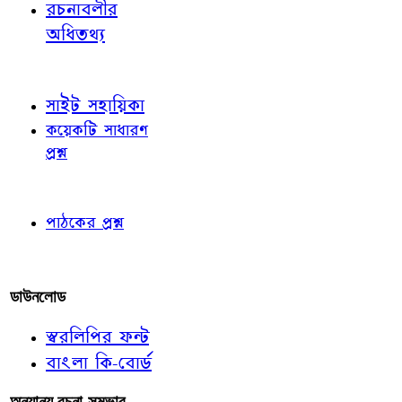
রচনাবলীর
অধিতথ্য
জ্ঞাতব্য বিষয়
সাইট সহায়িকা
কয়েকটি সাধারণ
প্রশ্ন
পাঠকের চোখে
পাঠকের প্রশ্ন
আমাদের লিখুন
ডাউনলোড
স্বরলিপির ফন্ট
বাংলা কি-বোর্ড
অন্যান্য রচনা-সম্ভার