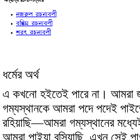
নজরুল রচনাবলী
বঙ্কিম রচনাবলী
শরৎ রচনাবলী
ধর্মের অর্থ
এ কখনো হইতেই পারে না। আমরা 
গম্যস্থানকে আমরা পদে পদেই পাইত
রহিয়াছি—আমরা গম্যস্থানের মধ্যেই
আমরা পাইয়া বসিয়াছি, এখন সেই প