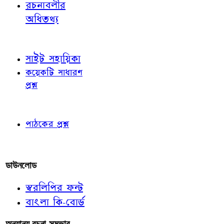
রচনাবলীর
অধিতথ্য
জ্ঞাতব্য বিষয়
সাইট সহায়িকা
কয়েকটি সাধারণ
প্রশ্ন
পাঠকের চোখে
পাঠকের প্রশ্ন
আমাদের লিখুন
ডাউনলোড
স্বরলিপির ফন্ট
বাংলা কি-বোর্ড
অন্যান্য রচনা-সম্ভার