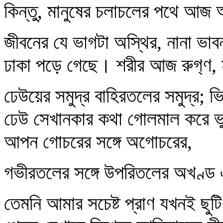
কিন্তু, মানুষের চলাচলের পথে আজ
জীবনের যে ভাগটা অস্থির, নানা ভাবনায়
ঢাকা পড়ে গেছে। শরীর আজ রুগ‍্‍ণ
ঢেউয়ের সমুদ্র বাহিরতলের সমুদ্র; ভ
ঢেউ সেখানকার কথা গোলমাল করে ভু
আপন গোচরের সঙ্গে অগোচরের,
গভীরতলের সঙ্গে উপরিতলের অখণ্ড 
তেমনি আমার সচেষ্ট প্রাণ যখনই ছুট