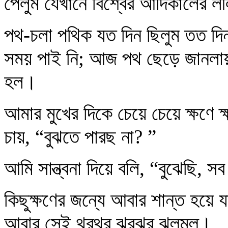
পেলুম যেখানে বিশ্বের আদিকালের লী
পথ-চলা পথিক যত দিন ছিলুম তত দিন
সময় পাই নি; আজ পথ ছেড়ে জানলায় 
হল।
আমার মুখের দিকে চেয়ে চেয়ে ক্ষণে
চায়, “বুঝতে পারছ না? ”
আমি সান্ত্বনা দিয়ে বলি, “বুঝেছি, 
কিছুক্ষণের জন্যে আবার শান্ত হয়ে 
আবার সেই থর্‌‍থর্ ঝর্‌‌ঝর্ ঝল্‌মল্‌।