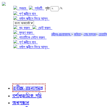
প্রথম
পূর্ববর্তী
পৃষ্ঠা
/৭
পূর্ণ স্ক্রীনে যান
নর্মাল স্ক্রীনে ফিরে আসুন
বড় করুন
ছোট করুন
মুদ্রণ করুন
রবীন্দ্র-রচনাসমগ্র
>
কবিতা
>
শেষ সপ্তক
>
তেতাল্
পাতাটিকে মেইল করুন
পূর্ণ স্ক্রীনে যান
নর্মাল স্ক্রীনে ফিরে আসুন
প্রকল্প সম্বন্ধে
প্রকল্প রূপায়ণে
রবীন্দ্র-রচনাবলী
রবীন্দ্র-রচনাসমগ্র
বর্ণানুক্রমিক সূচি
অনুসন্ধান