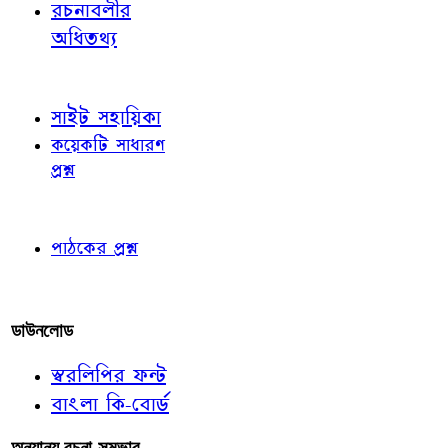
রচনাবলীর
অধিতথ্য
জ্ঞাতব্য বিষয়
সাইট সহায়িকা
কয়েকটি সাধারণ
প্রশ্ন
পাঠকের চোখে
পাঠকের প্রশ্ন
আমাদের লিখুন
ডাউনলোড
স্বরলিপির ফন্ট
বাংলা কি-বোর্ড
অন্যান্য রচনা-সম্ভার