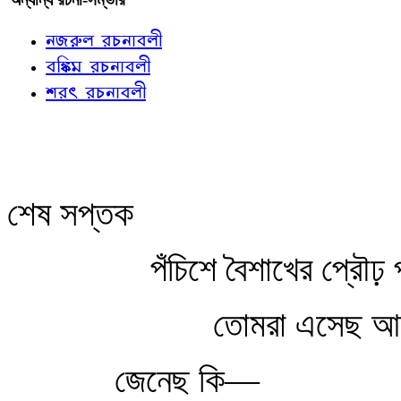
নজরুল রচনাবলী
বঙ্কিম রচনাবলী
শরৎ রচনাবলী
শেষ সপ্তক
পঁচিশে বৈশাখের প্রৌঢ় 
তোমরা এসেছ আ
জেনেছ কি—