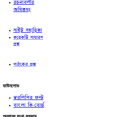
রচনাবলীর
অধিতথ্য
জ্ঞাতব্য বিষয়
সাইট সহায়িকা
কয়েকটি সাধারণ
প্রশ্ন
পাঠকের চোখে
পাঠকের প্রশ্ন
আমাদের লিখুন
ডাউনলোড
স্বরলিপির ফন্ট
বাংলা কি-বোর্ড
অন্যান্য রচনা-সম্ভার