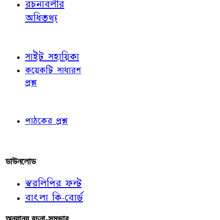
রচনাবলীর
অধিতথ্য
জ্ঞাতব্য বিষয়
সাইট সহায়িকা
কয়েকটি সাধারণ
প্রশ্ন
পাঠকের চোখে
পাঠকের প্রশ্ন
আমাদের লিখুন
ডাউনলোড
স্বরলিপির ফন্ট
বাংলা কি-বোর্ড
অন্যান্য রচনা-সম্ভার