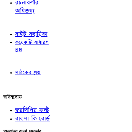
রচনাবলীর
অধিতথ্য
জ্ঞাতব্য বিষয়
সাইট সহায়িকা
কয়েকটি সাধারণ
প্রশ্ন
পাঠকের চোখে
পাঠকের প্রশ্ন
আমাদের লিখুন
ডাউনলোড
স্বরলিপির ফন্ট
বাংলা কি-বোর্ড
অন্যান্য রচনা-সম্ভার