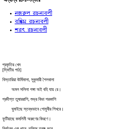
নজরুল রচনাবলী
বঙ্কিম রচনাবলী
শরৎ রচনাবলী
প্রকৃতির খেদ
[দ্বিতীয় পাঠ]
বিস্তারিয়া ঊর্মিমালা, সুকুমারী শৈলবালা
অমল সলিলা গঙ্গা অই বহি যায় রে।
প্রদীপ্ত তুষাররাশি, শুভ্র বিভা পরকাশি
ঘুমাইছে স্তব্ধভাবে গোমুখীর শিখরে।
ফুটিয়াছে কমলিনী অরুণের কিরণে।
নির্ঝরের এক ধারে, দুলিছে তরঙ্গ-ভরে