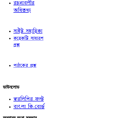
রচনাবলীর
অধিতথ্য
জ্ঞাতব্য বিষয়
সাইট সহায়িকা
কয়েকটি সাধারণ
প্রশ্ন
পাঠকের চোখে
পাঠকের প্রশ্ন
আমাদের লিখুন
ডাউনলোড
স্বরলিপির ফন্ট
বাংলা কি-বোর্ড
অন্যান্য রচনা-সম্ভার