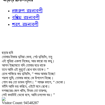
নজরুল রচনাবলী
বঙ্কিম রচনাবলী
শরৎ রচনাবলী
ছড়ার ছবি
তোমার টাকায় দুনিয়া কেনা, শেঠ দুনিচাঁদ, তবু
এই সুধিয়া একলা নিজের, আর কারো নয় কভু।
আপন ইচ্ছামতে যদি তোমার ঘরে থাকে
তবে আমি এই মুহূর্তে রেখে যাব তাকে। ”
চোখ পাকিয়ে কয় দুনিচাঁদ, “ পশুর আবার ইচ্ছে!
গয়লা তুমি, তোমার কাছে কে উপদেশ নিচ্ছে।
গোল কর তো ডাকব পুলিশ। ” সামরু বললে, “ ডেকো।
ফাঁসি আমি ভয় করিনে, এইটে মনে রেখো।
দশবছরের জেল খাটব, ফিরব তো তারপর,
সেই কথাটাই ভেবো বসে, আমি চললেম ঘর। ”
Visitor Count: 94548287