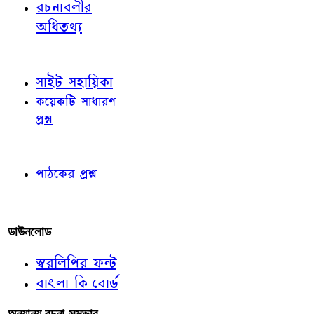
রচনাবলীর
অধিতথ্য
জ্ঞাতব্য বিষয়
সাইট সহায়িকা
কয়েকটি সাধারণ
প্রশ্ন
পাঠকের চোখে
পাঠকের প্রশ্ন
আমাদের লিখুন
ডাউনলোড
স্বরলিপির ফন্ট
বাংলা কি-বোর্ড
অন্যান্য রচনা-সম্ভার