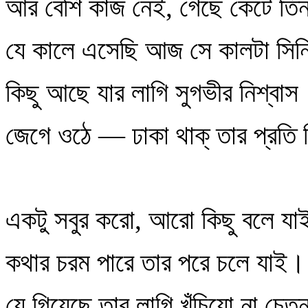
আর বেশি কাজ নেই, গেছে কেটে তি
যে কালে এসেছি আজ সে কালটা সিন
কিছু আছে যার লাগি সুগভীর নিশ্বাস
জেগে ওঠে — ঢাকা থাক্‌ তার প্রতি 
একটু সবুর করো, আরো কিছু বলে যা
কথার চরম পারে তার পরে চলে যাই।
যে গিয়েছে তার লাগি খুঁচিয়ো না চেতন