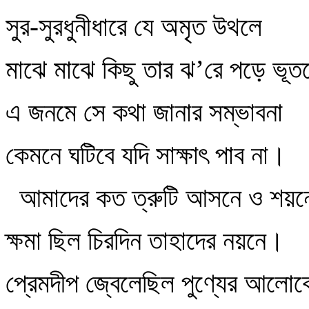
সুর-সুরধুনীধারে যে অমৃত উথলে
মাঝে মাঝে কিছু তার ঝ’রে পড়ে ভূত
এ জনমে সে কথা জানার সম্ভাবনা
কেমনে ঘটিবে যদি সাক্ষাৎ পাব না।
আমাদের কত ত্রুটি আসনে ও শয়ন
ক্ষমা ছিল চিরদিন তাহাদের নয়নে।
প্রেমদীপ জ্বেলেছিল পুণ্যের আলোক