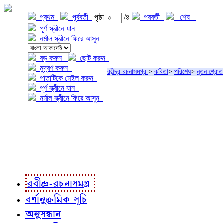
প্রথম
পূর্ববর্তী
পৃষ্ঠা
/৪
পরবর্তী
শেষ
পূর্ণ স্ক্রীনে যান
নর্মাল স্ক্রীনে ফিরে আসুন
বড় করুন
ছোট করুন
মুদ্রণ করুন
রবীন্দ্র-রচনাসমগ্র
>
কবিতা
>
পরিশেষ
>
নূতন শ্রোত
পাতাটিকে মেইল করুন
পূর্ণ স্ক্রীনে যান
নর্মাল স্ক্রীনে ফিরে আসুন
প্রকল্প সম্বন্ধে
প্রকল্প রূপায়ণে
রবীন্দ্র-রচনাবলী
রবীন্দ্র-রচনাসমগ্র
বর্ণানুক্রমিক সূচি
অনুসন্ধান