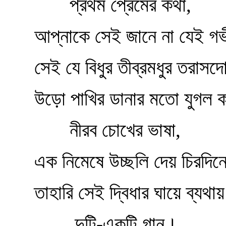
প্রথম প্রেমের কথা,
আপ্‌নাকে সেই জানে না যেই গভী
সেই যে বিধুর তীব্রমধুর তরাসদোদু
উড়ো পাখির ডানার মতো যুগল ক
নীরব চোখের ভাষা,
এক নিমেষে উচ্ছলি দেয় চিরদিন
তাহারি সেই দ্বিধার ঘায়ে ব্যথা
দুটি-একটি গান।