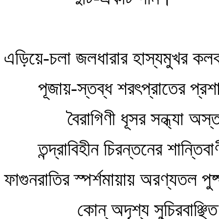
এড়িয়ে-চলা জলধারার হাস্যমুখর কলক
পূজায়-স্তব্ধ শরৎপ্রাতের প্রশা
বৈরাগিণী ধূসর সন্ধ্যা অস
তন্দ্রাবিহীন চিরন্তনের শান্তিব
ফাগুনরাতির স্পর্শমায়ায় অরণ্যতল পুষ্
কোন্‌ অদৃশ্য সুচিরবাঞ্ছিত