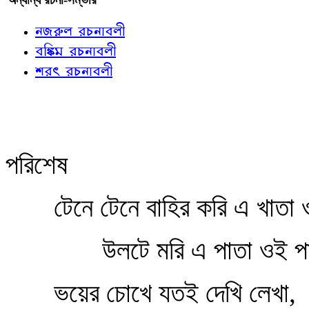
নজরুল রচনাবলী
বঙ্কিম রচনাবলী
শরৎ রচনাবলী
পরিশেষ
টেনে টেনে বাহির করি এ খাতা 
উলটে মরি এ পাতা ওই প
ভয়ের চোখে যতই দেখি লেখা,