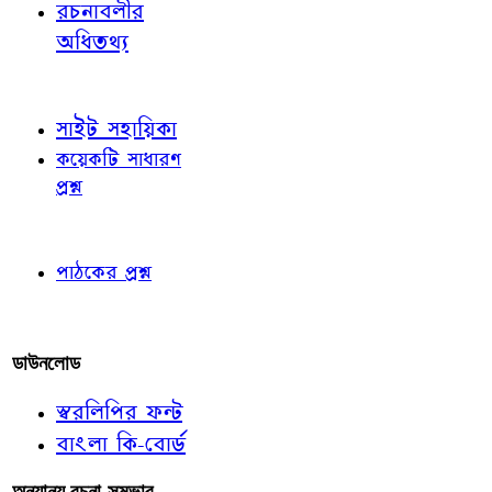
রচনাবলীর
অধিতথ্য
জ্ঞাতব্য বিষয়
সাইট সহায়িকা
কয়েকটি সাধারণ
প্রশ্ন
পাঠকের চোখে
পাঠকের প্রশ্ন
আমাদের লিখুন
ডাউনলোড
স্বরলিপির ফন্ট
বাংলা কি-বোর্ড
অন্যান্য রচনা-সম্ভার