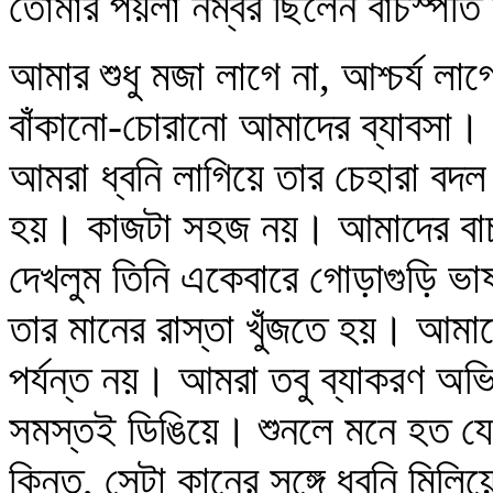
তোমার পয়লা নম্বর ছিলেন বাচস্পতি
আমার শুধু মজা লাগে না, আশ্চর্য 
বাঁকানো-চোরানো আমাদের ব্যাবসা। 
আমরা ধ্বনি লাগিয়ে তার চেহারা বদ
হয়। কাজটা সহজ নয়। আমাদের বাচস
দেখলুম তিনি একেবারে গোড়াগুড়ি ভাষ
তার মানের রাস্তা খুঁজতে হয়। আমা
পর্যন্ত নয়। আমরা তবু ব্যাকরণ অভ
সমস্তই ডিঙিয়ে। শুনলে মনে হত যে
কিন্তু, সেটা কানের সঙ্গে ধ্বনি মি