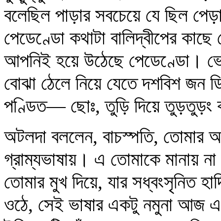
বলেছিল পাড়ার সবচেয়ে যে ছিল পেড়াম
পেডেণ্ডো কথাটা বালিদ্বীপের কাছে প
আপনিই হয়ে উঠেছে পেডেণ্ডো। ভেব
বোঝা ঠেলে নিয়ে যেতে দশবিশ জন ড
পণ্ডিত— ছোঃ, তুড়ি দিয়ে তুড়তুড়ং
অটলদা বললেন, বাচস্পতি, তোমার আ
গ্রাম্যভাষায়। এ তোমাকে মানায় না
তোমার মুখ দিয়ে, যার সধ্বংসৃনিত হার্
ওঠে, সেই ভাষার একটু নমুনা আজ এ