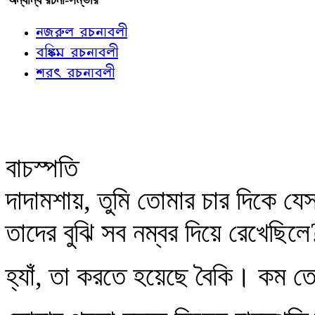
নজরুল রচনাবলী
বঙ্কিম রচনাবলী
শরৎ রচনাবলী
বাচস্পতি
দাদামশায়, তুমি তোমার চার দিকে য
তাদের বুঝি সব নম্বর দিয়ে রেখেছিলে
হ্যাঁ, তা করতে হয়েছে বৈকি। কম 