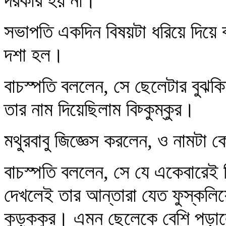
দরকার হয় না।
সভাপতি একদিন বিষয়টা ধরিয়ে দিয়ে 
দশা হল।
বাচস্পতি বললেন, সে ছেলেটার বুঝকি
তার নাম দিয়েছিলাম বিচ্‍কুম্‌‍কুর।
মথুরবাবু জিজ্ঞেস করলেন, ও নামটা 
বাচস্পতি বললেন, সে যে একেবারেই বি
দেখলেই তার আন্‌তারা যেত ফুস্‌কলি
কুড়ুক্কুর। এমন ছেলেকে বেশি পড়ালে