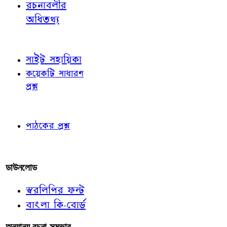
রচনাবলীর
অধিতথ্য
জ্ঞাতব্য বিষয়
সাইট সহায়িকা
কয়েকটি সাধারণ
প্রশ্ন
পাঠকের চোখে
পাঠকের প্রশ্ন
আমাদের লিখুন
ডাউনলোড
স্বরলিপির ফন্ট
বাংলা কি-বোর্ড
অন্যান্য রচনা-সম্ভার