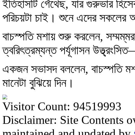
ইতিহাসটি গেঁথেছ, যার গুরুভার হিসেব
পরিচয়টা চাই। শুনে এদের সকলের আ
বাচস্পতি মশায় শুরু করলেন, সম্মম্‌মরা
ত্বরিৎত্রম্যন্ত পর্যূগাসন উত্থ্রংসি
একজন সভাসদ বললেন, বাচস্পতি মশায়
মানেটা বুঝিয়ে দিন।
Visitor Count: 94519993
Disclaimer: Site Contents 
maintained and updated by