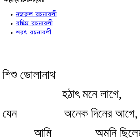
নজরুল রচনাবলী
বঙ্কিম রচনাবলী
শরৎ রচনাবলী
শিশু ভোলানাথ
হঠাৎ মনে লাগে,
যেন
অনেক দিনের আগে,
আমি
অমনি ছিলে