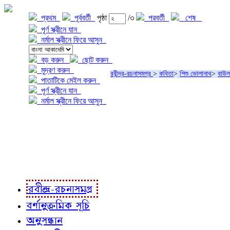
প্রথম
পূর্ববর্তী
পৃষ্ঠা
/৩
পরবর্তী
শেষ
পূর্ণ স্ক্রীনে যান
নর্মাল স্ক্রীনে ফিরে আসুন
বড় করুন
ছোট করুন
মুদ্রণ করুন
রবীন্দ্র-রচনাসমগ্র
>
কবিতা
>
শিশু ভোলানাথ
>
বাউল
পাতাটিকে মেইল করুন
পূর্ণ স্ক্রীনে যান
নর্মাল স্ক্রীনে ফিরে আসুন
প্রকল্প সম্বন্ধে
প্রকল্প রূপায়ণে
রবীন্দ্র-রচনাবলী
রবীন্দ্র-রচনাসমগ্র
বর্ণানুক্রমিক সূচি
অনুসন্ধান