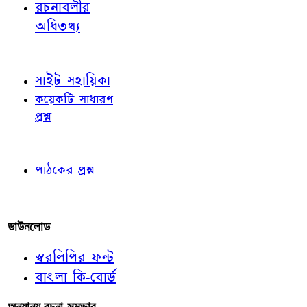
রচনাবলীর
অধিতথ্য
জ্ঞাতব্য বিষয়
সাইট সহায়িকা
কয়েকটি সাধারণ
প্রশ্ন
পাঠকের চোখে
পাঠকের প্রশ্ন
আমাদের লিখুন
ডাউনলোড
স্বরলিপির ফন্ট
বাংলা কি-বোর্ড
অন্যান্য রচনা-সম্ভার