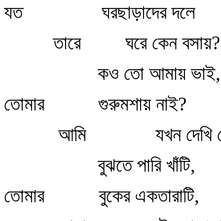
যত
ঘরছাড়াদের দলে
তারে
ঘরে কেন বসায়?
কও তো আমায় ভাই,
তোমার
গুরুমশায় নাই?
আমি
যখন দেখি 
বুঝতে পারি খাঁটি,
তোমার
বুকের একতারাটি,