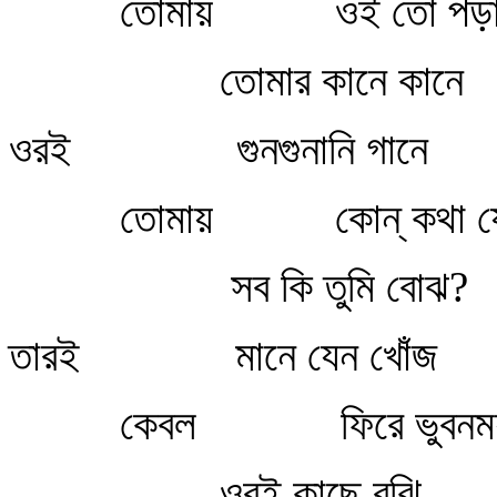
তোমায়
ওই তো পড়া
তোমার কানে কানে
ওরই
গুনগুনানি গানে
তোমায়
কোন্‌ কথা 
সব কি তুমি বোঝ?
তারই
মানে যেন খোঁজ
কেবল
ফিরে ভুবন
ওরই কাছে বুঝি