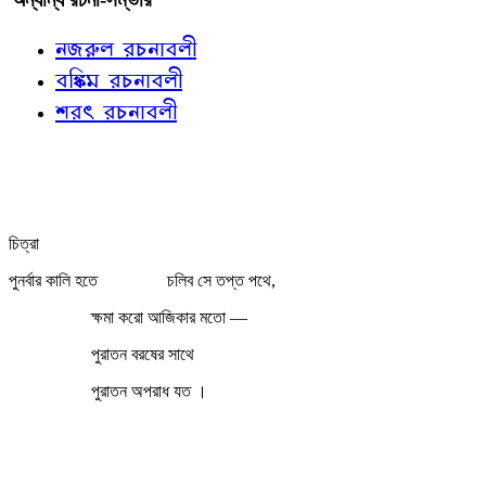
নজরুল রচনাবলী
বঙ্কিম রচনাবলী
শরৎ রচনাবলী
চিত্রা
পুনর্বার কালি হতে
চলিব সে তপ্ত পথে,
ক্ষমা করো আজিকার মতো —
পুরাতন বরষের সাথে
পুরাতন অপরাধ যত ।