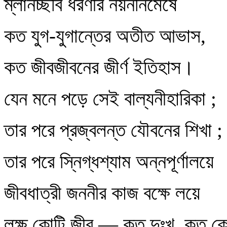
ম্লানচ্ছবি ধরণীর নয়ননিমেষে
কত যুগ-যুগান্তের অতীত আভাস,
কত জীবজীবনের জীর্ণ ইতিহাস।
যেন মনে পড়ে সেই বাল্যনীহারিকা ;
তার পরে প্রজ্বলন্ত যৌবনের শিখা ;
তার পরে স্নিগ্ধশ্যাম অন্নপূর্ণালয়ে
জীবধাত্রী জননীর কাজ বক্ষে লয়ে
লক্ষ কোটি জীব — কত দুঃখ, কত ক্