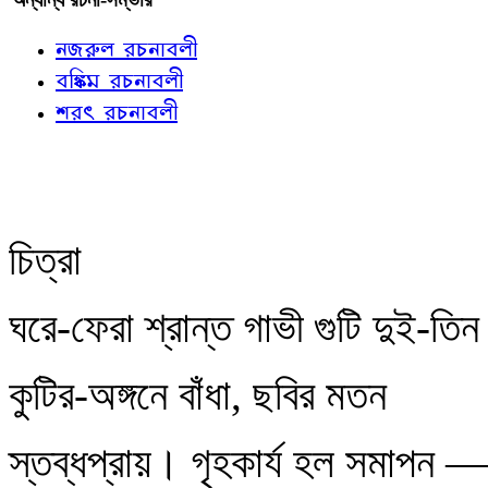
নজরুল রচনাবলী
বঙ্কিম রচনাবলী
শরৎ রচনাবলী
চিত্রা
ঘরে-ফেরা শ্রান্ত গাভী গুটি দুই-তিন
কুটির-অঙ্গনে বাঁধা, ছবির মতন
স্তব্ধপ্রায়। গৃহকার্য হল সমাপন —