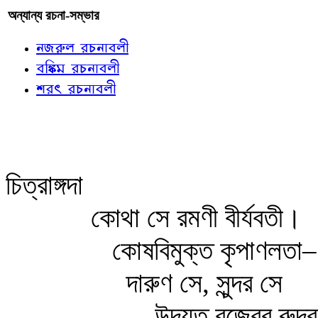
অন্যান্য রচনা-সম্ভার
নজরুল রচনাবলী
বঙ্কিম রচনাবলী
শরৎ রচনাবলী
চিত্রাঙ্গদা
কোথা সে রমণী বীর্যবতী।
কোষবিমুক্ত কৃপাণলতা–
দারুণ সে, সুন্দর সে
উদ্যত বজ্রের রুদ্