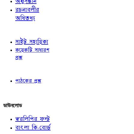
অনুসন্ধান
রচনাবলীর
অধিতথ্য
জ্ঞাতব্য বিষয়
সাইট সহায়িকা
কয়েকটি সাধারণ
প্রশ্ন
পাঠকের চোখে
পাঠকের প্রশ্ন
আমাদের লিখুন
ডাউনলোড
স্বরলিপির ফন্ট
বাংলা কি-বোর্ড