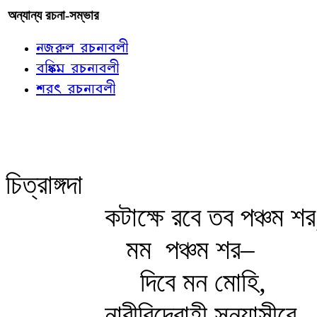
অন্যান্য রচনা-সম্ভার
নজরুল রচনাবলী
বঙ্কিম রচনাবলী
শরৎ রচনাবলী
চিত্রাঙ্গদা
কটাক্ষে রবে তব পঞ্চম শর
মম
পঞ্চম শর–
দিবে মন মোহি,
নারীবিদ্রোহী সন্ন্যাসীরে