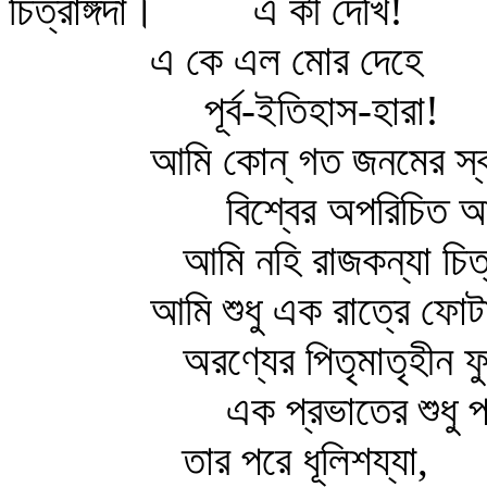
চিত্রাঙ্গদা।
এ কী দেখি!
এ কে এল মোর দেহে
পূর্ব-ইতিহাস-হারা!
আমি কোন্‌ গত জনমের স্ব
বিশ্বের অপরিচিত আ
আমি নহি রাজকন্যা চিত্র
আমি শুধু এক রাত্রে ফোট
অরণ্যের পিতৃমাতৃহীন 
এক প্রভাতের শুধু প
তার পরে ধূলিশয্যা,