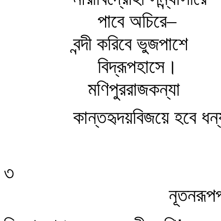
পাবে অচিরে–
বন্দী করিবে ভুজপাশে
বিদ্রূপহাসে।
মণিপুররাজকন্যা
কান্তহৃদয়বিজয়ে হবে ধন
৩
নূতনরূপপ্