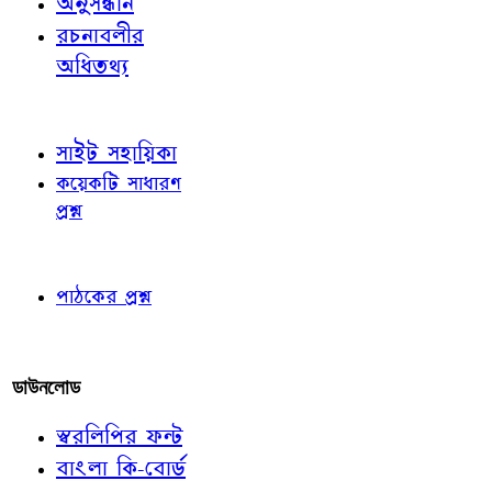
অনুসন্ধান
রচনাবলীর
অধিতথ্য
জ্ঞাতব্য বিষয়
সাইট সহায়িকা
কয়েকটি সাধারণ
প্রশ্ন
পাঠকের চোখে
পাঠকের প্রশ্ন
আমাদের লিখুন
ডাউনলোড
স্বরলিপির ফন্ট
বাংলা কি-বোর্ড