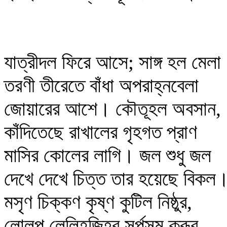
যাত্রীদল ফিরে আসে; সাঙ্গ হল মেল
তরণী তীরেতে বাঁধা অপরাহ্নবেলা
জোয়ারের আশে। কৌতূহল অবসান,
কাঁদিতেছে রাখালের গৃহগত প্রাণ
মাসির কোলের লাগি। জল শুধু জল
দেখে দেখে চিত্ত তার হয়েছে বিকল
মসৃণ চিক্কণ কৃষ্ণ কুটিল নিষ্ঠুর,
লোলুপ লেলিহজিহ্ব সর্পসম ক্রূর