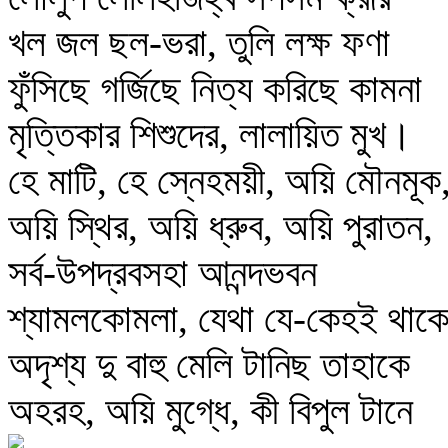
খল জল ছল-ভরা, তুলি লক্ষ ফণা
ফুঁসিছে গর্জিছে নিত্য করিছে কামনা
মৃত্তিকার শিশুদের, লালায়িত মুখ।
হে মাটি, হে স্নেহময়ী, অয়ি মৌনমূক
অয়ি স্থির, অয়ি ধ্রুব, অয়ি পুরাতন,
সর্ব-উপদ্রবসহা আনন্দভবন
শ্যামলকোমলা, যেথা যে-কেহই থাক
অদৃশ্য দু বাহু মেলি টানিছ তাহাকে
অহরহ, অয়ি মুগ্ধে, কী বিপুল টানে