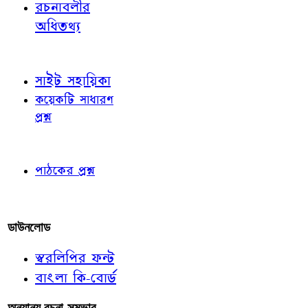
রচনাবলীর
অধিতথ্য
জ্ঞাতব্য বিষয়
সাইট সহায়িকা
কয়েকটি সাধারণ
প্রশ্ন
পাঠকের চোখে
পাঠকের প্রশ্ন
আমাদের লিখুন
ডাউনলোড
স্বরলিপির ফন্ট
বাংলা কি-বোর্ড
অন্যান্য রচনা-সম্ভার