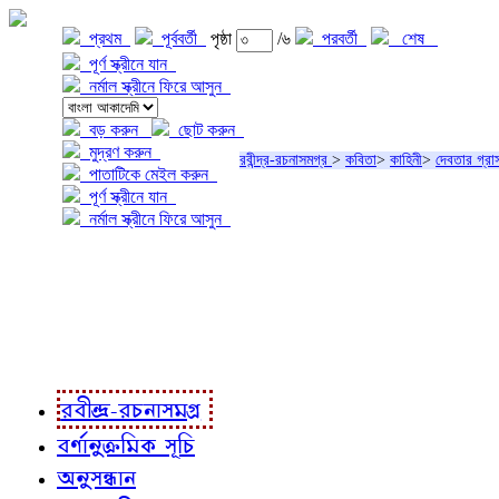
প্রথম
পূর্ববর্তী
পৃষ্ঠা
/৬
পরবর্তী
শেষ
পূর্ণ স্ক্রীনে যান
নর্মাল স্ক্রীনে ফিরে আসুন
বড় করুন
ছোট করুন
মুদ্রণ করুন
রবীন্দ্র-রচনাসমগ্র
>
কবিতা
>
কাহিনী
>
দেবতার গ্রা
পাতাটিকে মেইল করুন
পূর্ণ স্ক্রীনে যান
নর্মাল স্ক্রীনে ফিরে আসুন
প্রকল্প সম্বন্ধে
প্রকল্প রূপায়ণে
রবীন্দ্র-রচনাবলী
রবীন্দ্র-রচনাসমগ্র
বর্ণানুক্রমিক সূচি
অনুসন্ধান