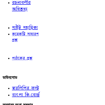
রচনাবলীর
অধিতথ্য
জ্ঞাতব্য বিষয়
সাইট সহায়িকা
কয়েকটি সাধারণ
প্রশ্ন
পাঠকের চোখে
পাঠকের প্রশ্ন
আমাদের লিখুন
ডাউনলোড
স্বরলিপির ফন্ট
বাংলা কি-বোর্ড
অন্যান্য রচনা-সম্ভার