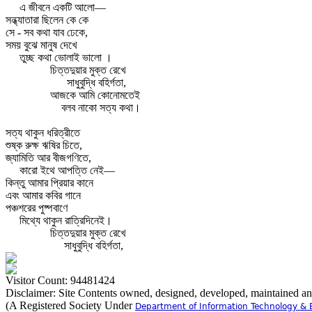
এ জীবনে একটি আলো—
সন্ধ্যাতারা ছিলেন কে কে
সে - সব কথা যাব ঢেকে,
সময় বুঝে মানুষ দেখে
তুচ্ছ কথা ভোলাই ভালো ।
চিত্তদুয়ার মুক্ত রেখে
সাধুবুদ্ধি বহির্গতা,
আজকে আমি কোনোমতেই
বলব নাকো সত্য কথা।
সত্য থাকুন ধরিত্রীতে
শুষ্ক রুক্ষ ঋষির চিতে,
জ্যামিতি আর বীজগণিতে,
কারো ইথে আপত্তি নেই—
কিন্তু আমার প্রিয়ার কানে
এবং আমার কবির গানে
পঞ্চশরের পুষ্পবাণে
মিথ্যে থাকুন রাত্রিদিনেই।
চিত্তদুয়ার মুক্ত রেখে
সাধুবুদ্ধি বহির্গতা,
Visitor Count: 94481424
Disclaimer: Site Contents owned, designed, developed, maintained a
(A Registered Society Under
Department of Information Technology & 