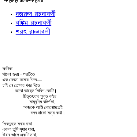
নজরুল রচনাবলী
বঙ্কিম রচনাবলী
শরৎ রচনাবলী
ক্ষণিকা
থাকো হৃদয় - পদ্মটিতে
এক দেবতা আমার চিতে—
চাই নে তোমায় খবর দিতে
আরো আছেন তিরিশ কোটি।
চিত্তদুয়ার মুক্ত ক'রে
সাধুবুদ্ধি বহির্গতা,
আজকে আমি কোনোমতেই
বলব নাকো সত্য কথা।
ত্রিভুবনে সবার বাড়া
একলা তুমি সুধার ধারা,
উষার ভালে একটি তারা,