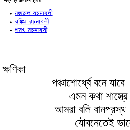
নজরুল রচনাবলী
বঙ্কিম রচনাবলী
শরৎ রচনাবলী
ক্ষণিকা
পঞ্চাশোর্ধ্বে বনে যাবে
এমন কথা শাস্ত্রে
আমরা বলি বানপ্রস্থ
যৌবনেতেই ভা