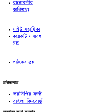
রচনাবলীর
অধিতথ্য
জ্ঞাতব্য বিষয়
সাইট সহায়িকা
কয়েকটি সাধারণ
প্রশ্ন
পাঠকের চোখে
পাঠকের প্রশ্ন
আমাদের লিখুন
ডাউনলোড
স্বরলিপির ফন্ট
বাংলা কি-বোর্ড
অন্যান্য রচনা-সম্ভার