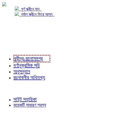
পূর্ণ স্ক্রীনে যান
নর্মাল স্ক্রীনে ফিরে আসুন
প্রকল্প সম্বন্ধে
প্রকল্প রূপায়ণে
রবীন্দ্র-রচনাবলী
রবীন্দ্র-রচনাসমগ্র
বর্ণানুক্রমিক সূচি
অনুসন্ধান
রচনাবলীর অধিতথ্য
জ্ঞাতব্য বিষয়
সাইট সহায়িকা
কয়েকটি সাধারণ প্রশ্ন
পাঠকের চোখে