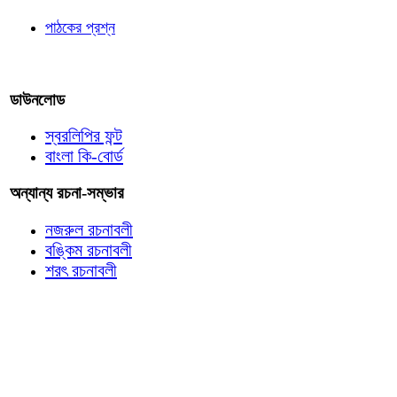
পাঠকের প্রশ্ন
আমাদের লিখুন
ডাউনলোড
স্বরলিপির ফন্ট
বাংলা কি-বোর্ড
অন্যান্য রচনা-সম্ভার
নজরুল রচনাবলী
বঙ্কিম রচনাবলী
শরৎ রচনাবলী