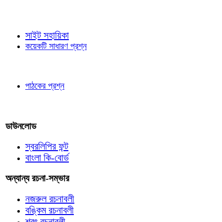
জ্ঞাতব্য বিষয়
সাইট সহায়িকা
কয়েকটি সাধারণ প্রশ্ন
পাঠকের চোখে
পাঠকের প্রশ্ন
আমাদের লিখুন
ডাউনলোড
স্বরলিপির ফন্ট
বাংলা কি-বোর্ড
অন্যান্য রচনা-সম্ভার
নজরুল রচনাবলী
বঙ্কিম রচনাবলী
শরৎ রচনাবলী