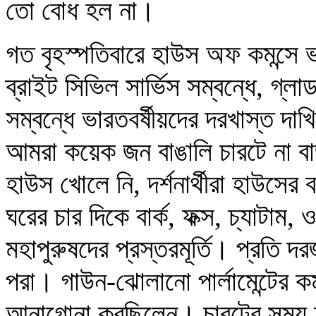
তো বোধ হল না।
গত বৃহস্পতিবারে হাউস অফ কমন্সে ভা
ব্রাইট সিভিল সার্ভিস সম্বন্ধে, গ্ল
সম্বন্ধে ভারতবর্ষীয়দের দরখাস্ত দা
আমরা কয়েক জন বাঙালি চারটে না 
হাউস খোলে নি, দর্শনার্থীরা হাউসের
ঘরের চার দিকে বার্ক, ফক্স, চ্যাটাম
মহাপুরুষদের প্রস্তরমূর্তি। প্রতি 
পরা। গাউন-ঝোলানো পার্লামেন্টের কর
আনাগোনা করছিলেন। চারটের সময় হ