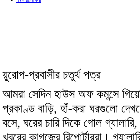
য়ুরোপ-প্রবাসীর চতুর্থ পত্র
আমরা সেদিন হাউস অফ কমন্সে গিয়েছি
প্রকাণ্ড বাড়ি, হাঁ-করা ঘরগুলো দ
বসে, ঘরের চারি দিকে গোল গ্যালারি
খবরের কাগজের রিপোর্টাররা। গ্যালার