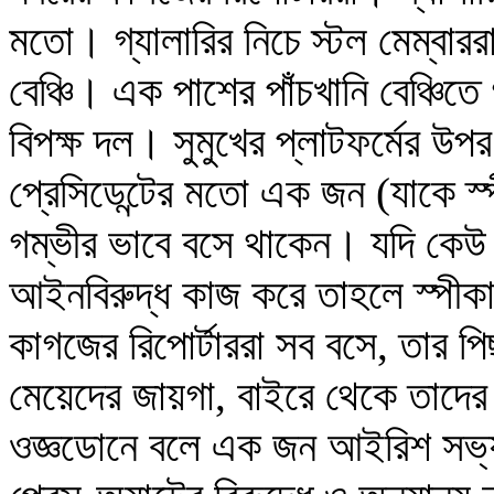
মতো। গ্যালারির নিচে স্টল মেম্বারর
বেঞ্চি। এক পাশের পাঁচখানি বেঞ্চিতে
বিপক্ষ দল। সুমুখের প্লাটফর্মের উ
প্রেসিডেন্টের মতো এক জন (যাকে স্
গম্ভীর ভাবে বসে থাকেন। যদি কেউ
আইনবিরুদ্ধ কাজ করে তাহলে স্পীকা
কাগজের রিপোর্টাররা সব বসে, তার প
মেয়েদের জায়গা, বাইরে থেকে তাদে
ওজ্ঞডোনে বলে এক জন আইরিশ সভ্য ভা