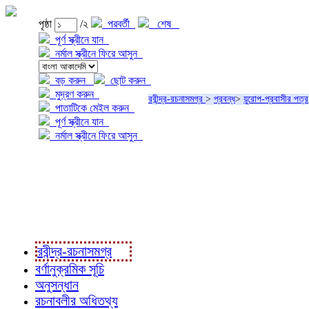
পৃষ্ঠা
/২
পরবর্তী
শেষ
পূর্ণ স্ক্রীনে যান
নর্মাল স্ক্রীনে ফিরে আসুন
বড় করুন
ছোট করুন
মুদ্রণ করুন
রবীন্দ্র-রচনাসমগ্র
>
প্রবন্ধ
>
য়ুরোপ-প্রবাসীর পত্র
পাতাটিকে মেইল করুন
পূর্ণ স্ক্রীনে যান
নর্মাল স্ক্রীনে ফিরে আসুন
প্রকল্প সম্বন্ধে
প্রকল্প রূপায়ণে
রবীন্দ্র-রচনাবলী
রবীন্দ্র-রচনাসমগ্র
বর্ণানুক্রমিক সূচি
অনুসন্ধান
রচনাবলীর অধিতথ্য