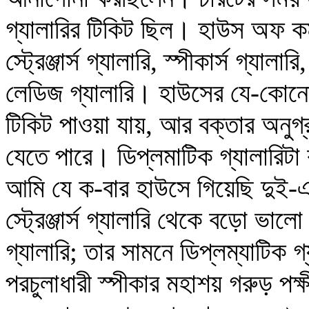
গ্যালারির টিকিট ছিল। হাউস অফ কমন
স্ট্রেঞ্জার্স গ্যালারি, স্পীকার্স গ্যালা
লেডিজ গ্যালারি। হাউসের যে-কোনো 
টিকিট পাওয়া যায়, আর বক্তার অনুগ্
যেতে পারে। ডিপ্লমাটিক গ্যালারিটা 
আমি যে ক-বার হাউসে গিয়েছি দুই
স্ট্রেঞ্জার্স গ্যালারি থেকে বড়ো ভালো
গ্যালারি; তার সামনে ডিপ্লম্যাটি
পরচুলাধারী স্পীকার মহাশয় গরুড় পক