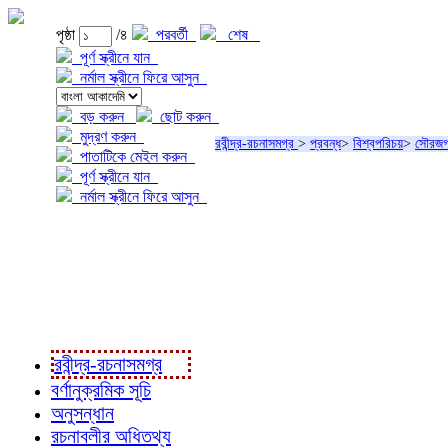
পৃষ্ঠা
/৪
পরবর্তী
শেষ
পূর্ণ স্ক্রীনে যান
নর্মাল স্ক্রীনে ফিরে আসুন
বড় করুন
ছোট করুন
মুদ্রণ করুন
রবীন্দ্র-রচনাসমগ্র
>
প্রবন্ধ
>
বিশ্বপরিচয়
>
সৌরজ
পাতাটিকে মেইল করুন
পূর্ণ স্ক্রীনে যান
নর্মাল স্ক্রীনে ফিরে আসুন
প্রকল্প সম্বন্ধে
প্রকল্প রূপায়ণে
রবীন্দ্র-রচনাবলী
রবীন্দ্র-রচনাসমগ্র
বর্ণানুক্রমিক সূচি
অনুসন্ধান
রচনাবলীর অধিতথ্য