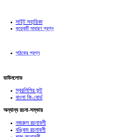
জ্ঞাতব্য বিষয়
সাইট সহায়িকা
কয়েকটি সাধারণ প্রশ্ন
পাঠকের চোখে
পাঠকের প্রশ্ন
আমাদের লিখুন
ডাউনলোড
স্বরলিপির ফন্ট
বাংলা কি-বোর্ড
অন্যান্য রচনা-সম্ভার
নজরুল রচনাবলী
বঙ্কিম রচনাবলী
শরৎ রচনাবলী