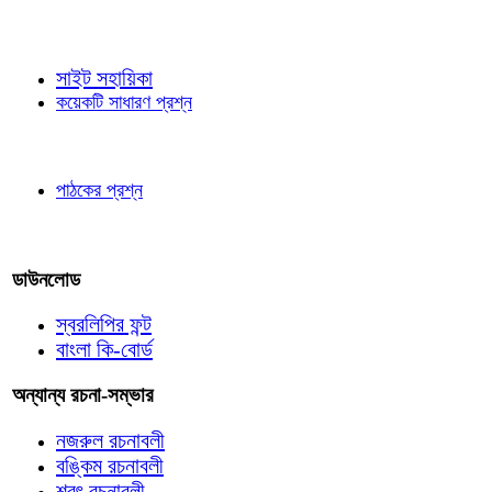
জ্ঞাতব্য বিষয়
সাইট সহায়িকা
কয়েকটি সাধারণ প্রশ্ন
পাঠকের চোখে
পাঠকের প্রশ্ন
আমাদের লিখুন
ডাউনলোড
স্বরলিপির ফন্ট
বাংলা কি-বোর্ড
অন্যান্য রচনা-সম্ভার
নজরুল রচনাবলী
বঙ্কিম রচনাবলী
শরৎ রচনাবলী