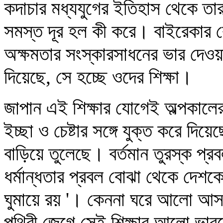
কদাচার মধ্যযুগের ইতিহাস থেকে তা
সমস্ত দূর হল কী করে। বাইরেকার কো
অক্ষমতার সংস্কারসাধনের ভার দেওয়
দিয়েছে, সে হচ্ছে ওদের শিক্ষা।
জাপান এই শিক্ষার যোগেই অল্পকালের 
ইচ্ছা ও চেষ্টার সঙ্গে যুক্ত করে দিয়
বাড়িয়ে তুলেছে। বর্তমান তুরস্ক প্র
ধর্মান্ধতার প্রবল বোঝা থেকে দেশক
ঘুমায়ে রয় '। কেননা ঘরে আলো আ
পৃথিবী জেগে সেই শিক্ষার আলো ভারত