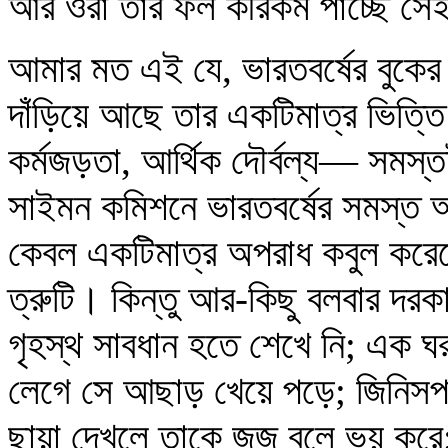
আর ওরা তার ফল কীরকম পাচ্ছে সেই
আমার মত এই যে, ভারতবর্ষের বুকে
দাঁড়িয়ে আছে তার একটিমাত্র ভিত্তি 
কর্মজড়তা, আর্থিক দৌর্বল্য— সমস
সাইমন কমিশনে ভারতবর্ষের সমস্ত অ
কেবল একটিমাত্র অপরাধ কবুল করেছে।
ত্রুটি। কিন্তু আর-কিছু বলবার দর
গৃহস্থ সাবধান হতে শেখে নি; এক 
লেগে সে আছাড় খেয়ে পড়ে; জিনিসপত্
ছায়া দেখলে তাকে জুজু বলে ভয় কর