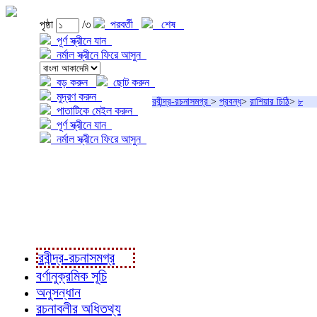
পৃষ্ঠা
/৩
পরবর্তী
শেষ
পূর্ণ স্ক্রীনে যান
নর্মাল স্ক্রীনে ফিরে আসুন
বড় করুন
ছোট করুন
মুদ্রণ করুন
রবীন্দ্র-রচনাসমগ্র
>
প্রবন্ধ
>
রাশিয়ার চিঠি
>
৮
পাতাটিকে মেইল করুন
পূর্ণ স্ক্রীনে যান
নর্মাল স্ক্রীনে ফিরে আসুন
প্রকল্প সম্বন্ধে
প্রকল্প রূপায়ণে
রবীন্দ্র-রচনাবলী
রবীন্দ্র-রচনাসমগ্র
বর্ণানুক্রমিক সূচি
অনুসন্ধান
রচনাবলীর অধিতথ্য