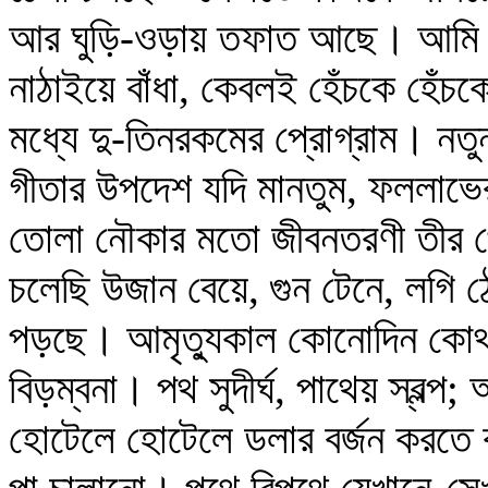
আর ঘুড়ি-ওড়ায় তফাত আছে। আমি ওড়াচ
নাঠাইয়ে বাঁধা, কেবলই হেঁচকে হেঁ
মধ্যে দু-তিনরকমের প্রোগ্রাম। নতুন
গীতার উপদেশ যদি মানতুম, ফললাভের
তোলা নৌকার মতো জীবনতরণী তীর থে
চলেছি উজান বেয়ে, গুন টেনে, লগি ঠ
পড়ছে। আমৃত্যুকাল কোনোদিন কোথ
বিড়ম্বনা। পথ সুদীর্ঘ, পাথেয় স্বল্
হোটেলে হোটেলে ডলার বর্জন করতে