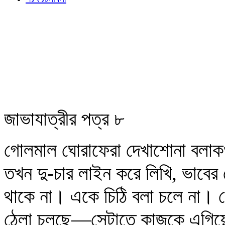
জাভাযাত্রীর পত্র ৮
গোলমাল ঘোরাফেরা দেখাশোনা বলাকওয়া
তখন দু-চার লাইন করে লিখি, ভাবে
থাকে না। একে চিঠি বলা চলে না। ক
ঠেলা চলছে—সেটাতে কাজকে এগিয়ে