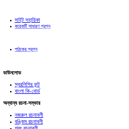
জ্ঞাতব্য বিষয়
সাইট সহায়িকা
কয়েকটি সাধারণ প্রশ্ন
পাঠকের চোখে
পাঠকের প্রশ্ন
আমাদের লিখুন
ডাউনলোড
স্বরলিপির ফন্ট
বাংলা কি-বোর্ড
অন্যান্য রচনা-সম্ভার
নজরুল রচনাবলী
বঙ্কিম রচনাবলী
শরৎ রচনাবলী