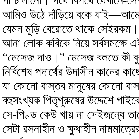
পা চালানো। পথে বিপথে যেখানে-স
আমিও উঠে দাঁড়িয়ে বকে যাই—আমেরি
যেমন মুড়ি বেরোতে থাকে সেইরকম। 
আনা লোক কবিকে নিয়ে সর্বসমক্ষে
“মেসেজ দাও।” মেসেজ বলতে কী বুঝ
নির্বিশেষ পদার্থের উদাসীন কানের কা
যা কোনো বাস্তব মানুষের কোনো ব
বহুসংখ্যক পিতৃপুরুষের উদ্দেশে পা
সে-পিণ্ড কেউ খায় না সেইজন্যে ত
সেটা রসনাহীন ও ক্ষুধাহীন নামমাত্র