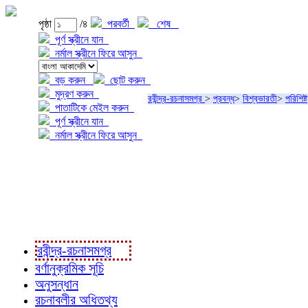
পৃষ্ঠা
/৪
পরবর্তী
শেষ
পূর্ণ স্ক্রীনে যান
নর্মাল স্ক্রীনে ফিরে আসুন
বড় করুন
ছোট করুন
মুদ্রণ করুন
রবীন্দ্র-রচনাসমগ্র
>
প্রবন্ধ
>
বিশ্বভারতী
>
পরিশিষ্ট
পাতাটিকে মেইল করুন
পূর্ণ স্ক্রীনে যান
নর্মাল স্ক্রীনে ফিরে আসুন
প্রকল্প সম্বন্ধে
প্রকল্প রূপায়ণে
রবীন্দ্র-রচনাবলী
রবীন্দ্র-রচনাসমগ্র
বর্ণানুক্রমিক সূচি
অনুসন্ধান
রচনাবলীর অধিতথ্য