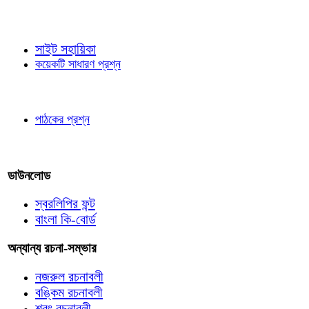
জ্ঞাতব্য বিষয়
সাইট সহায়িকা
কয়েকটি সাধারণ প্রশ্ন
পাঠকের চোখে
পাঠকের প্রশ্ন
আমাদের লিখুন
ডাউনলোড
স্বরলিপির ফন্ট
বাংলা কি-বোর্ড
অন্যান্য রচনা-সম্ভার
নজরুল রচনাবলী
বঙ্কিম রচনাবলী
শরৎ রচনাবলী