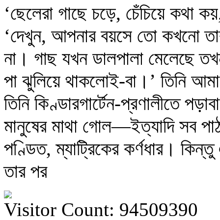
‘ছেলেরা গাছে চড়ে, চেঁচিয়ে কথা 
‘দেখুন, আপনার বয়সে তো কখনো তা
না। গাছ যখন ডালপালা মেলেছে তখন
পা ঝুলিয়ে থাকলোই-বা।’ তিনি আম
তিনি কিণ্ডারগার্টেন-প্রণালীতে পড়
মানুষের মাথা গোল—ইত্যাদি সব পাঠ
পণ্ডিত, ম্যাট্রিকের কর্ণধার। কিন্ত
তার পর
Visitor Count: 94509390