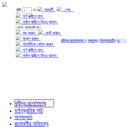
পৃষ্ঠা
/৩
পরবর্তী
শেষ
পূর্ণ স্ক্রীনে যান
নর্মাল স্ক্রীনে ফিরে আসুন
বড় করুন
ছোট করুন
মুদ্রণ করুন
রবীন্দ্র-রচনাসমগ্র
>
প্রবন্ধ
>
বিশ্বভারতী
>
৪
পাতাটিকে মেইল করুন
পূর্ণ স্ক্রীনে যান
নর্মাল স্ক্রীনে ফিরে আসুন
প্রকল্প সম্বন্ধে
প্রকল্প রূপায়ণে
রবীন্দ্র-রচনাবলী
রবীন্দ্র-রচনাসমগ্র
বর্ণানুক্রমিক সূচি
অনুসন্ধান
রচনাবলীর অধিতথ্য