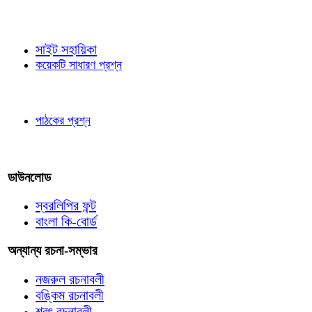
জ্ঞাতব্য বিষয়
সাইট সহায়িকা
কয়েকটি সাধারণ প্রশ্ন
পাঠকের চোখে
পাঠকের প্রশ্ন
আমাদের লিখুন
ডাউনলোড
স্বরলিপির ফন্ট
বাংলা কি-বোর্ড
অন্যান্য রচনা-সম্ভার
নজরুল রচনাবলী
বঙ্কিম রচনাবলী
শরৎ রচনাবলী