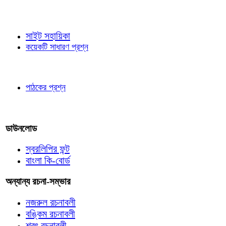
জ্ঞাতব্য বিষয়
সাইট সহায়িকা
কয়েকটি সাধারণ প্রশ্ন
পাঠকের চোখে
পাঠকের প্রশ্ন
আমাদের লিখুন
ডাউনলোড
স্বরলিপির ফন্ট
বাংলা কি-বোর্ড
অন্যান্য রচনা-সম্ভার
নজরুল রচনাবলী
বঙ্কিম রচনাবলী
শরৎ রচনাবলী