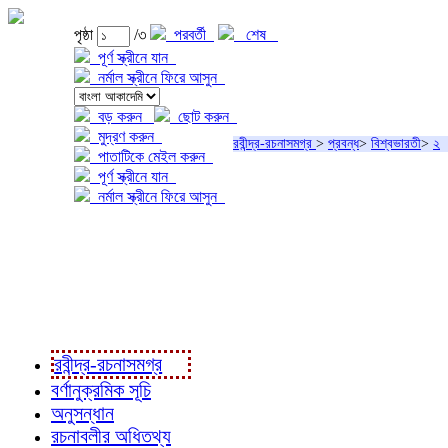
পৃষ্ঠা
/৩
পরবর্তী
শেষ
পূর্ণ স্ক্রীনে যান
নর্মাল স্ক্রীনে ফিরে আসুন
বড় করুন
ছোট করুন
মুদ্রণ করুন
রবীন্দ্র-রচনাসমগ্র
>
প্রবন্ধ
>
বিশ্বভারতী
>
২
পাতাটিকে মেইল করুন
পূর্ণ স্ক্রীনে যান
নর্মাল স্ক্রীনে ফিরে আসুন
প্রকল্প সম্বন্ধে
প্রকল্প রূপায়ণে
রবীন্দ্র-রচনাবলী
রবীন্দ্র-রচনাসমগ্র
বর্ণানুক্রমিক সূচি
অনুসন্ধান
রচনাবলীর অধিতথ্য