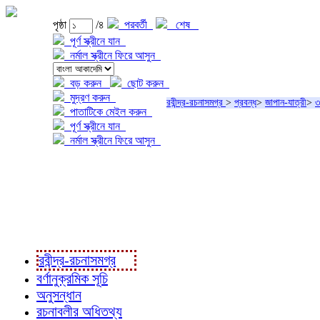
পৃষ্ঠা
/৪
পরবর্তী
শেষ
পূর্ণ স্ক্রীনে যান
নর্মাল স্ক্রীনে ফিরে আসুন
বড় করুন
ছোট করুন
মুদ্রণ করুন
রবীন্দ্র-রচনাসমগ্র
>
প্রবন্ধ
>
জাপান-যাত্রী
>
৩
পাতাটিকে মেইল করুন
পূর্ণ স্ক্রীনে যান
নর্মাল স্ক্রীনে ফিরে আসুন
প্রকল্প সম্বন্ধে
প্রকল্প রূপায়ণে
রবীন্দ্র-রচনাবলী
রবীন্দ্র-রচনাসমগ্র
বর্ণানুক্রমিক সূচি
অনুসন্ধান
রচনাবলীর অধিতথ্য