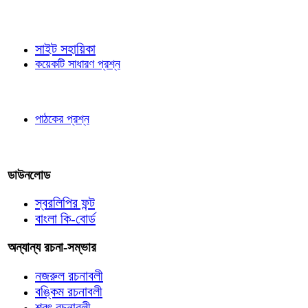
জ্ঞাতব্য বিষয়
সাইট সহায়িকা
কয়েকটি সাধারণ প্রশ্ন
পাঠকের চোখে
পাঠকের প্রশ্ন
আমাদের লিখুন
ডাউনলোড
স্বরলিপির ফন্ট
বাংলা কি-বোর্ড
অন্যান্য রচনা-সম্ভার
নজরুল রচনাবলী
বঙ্কিম রচনাবলী
শরৎ রচনাবলী