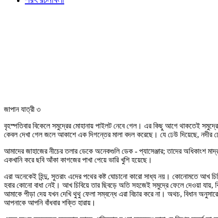
জাপান যাত্রী ৩
বৃহস্পতিবার বিকেলে সমুদ্রের মোহানায় পাইলট নেবে গেল। এর কিছু আগে থাকতেই সমুদ্রে
কেবল দেখা গেল জলে আকাশে এক দিগন্তের মালা বদল করেছে। যে ঢেউ দিয়েছে, নদীর ঢেউয়ের
আমাদের জাহাজের নীচের তলার ডেকে অনেকগুলি ডেক - প্যাসেঞ্জার; তাদের অধিকাংশ মাদ্রা
একখানি করে ছবি আঁকা কাগজের পাখা পেয়ে ভারি খুশি হয়েছে।
এরা অনেকেই হিন্দু, সুতরাং এদের পথের কষ্ট ঘোচানো কারো সাধ্য নয়। কোনোমতে আখ চিবিয়
হবার কোনো বাধা নেই। আখ চিবিয়ে তার ছিবড়ে অতি সহজেই সমুদ্রে ফেলে দেওয়া যায়, কিন
আমাকে পীড়া দেয় যখন দেখি থুথু ফেলা সম্বন্ধে এরা বিচার করে না। অথচ, বিধান অনুসারে
আপনাকে আপনি বাঁধবার শক্তি হারায়।