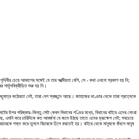
ৃথিবীর চেয়ে আকাশের সঙ্গেই যে তার আত্মীয়তা বেশি, সে - কথা এখনো প্রকাশ হয় নি;
শার্দূলবিক্রীড়িত শুরু হয় নি।
ছুমাত্র কঠোরতা নেই, তারা বেশ স্বচ্ছন্দে আছে। জাহাজের ভাণ্ডার থেকে তারা প্রত্যেকে
টের উপর পরিষ্কার–কিন্তু সেটা কেবল বিধানের গণ্ডির মধ্যে, বিধানের বাইরে এদের নোংরা
লছে, এমনি করে চারিদিকে কত আবর্জনা যে জমে উঠছে তাতে এদের ভ্রূক্ষেপ নেই; সবচেয়ে
ে। আচারকে শক্ত করে তুললে বিচারকে ঢিলে করতেই হয়। বাইরে থেকে মানুষকে বাঁধলে মানুষ