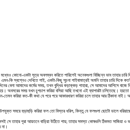
 মধ্যেও কোনো-একটা সূত্র অবলম্বন করিতে পারিলেই অনেকগুলা বিচ্ছিন্ন ভাব তাহার চারি দ
। এমন-কি স্বপ্নেও দেখিতে পাই, একটা-কিছু সূচনা পাইবামাত্রই অমনি তাহার চারি দিকে ক
 দিনের বেলা আমাদের কর্মের সময়, তখন বুদ্ধির কড়াক্কড় পাহারা, সে আমাদের আপিসে বাজে 
য হয়। অবসরের সময় যখন চুপচাপ করিয়া বসিয়া আছি তখনো এই ব্যাপারটা চলিতেছে। হয়তো একট
ন-তেমন করিয়া কত-কী কথা যে পরে পরে আকারধারণ করিয়া চলে তাহার আর ঠিকানা নাই। আর-
ে উপযুক্ত সময়ে হুড়াহুড়ি করিয়া ফল তো বিস্তর ধরিল, কিন্তু যে ফলগুলা ছোটো ডালে ধরিয়াছে
সই সে তাহার পূরা আয়তনে বাড়িয়া উঠিতে পায়; তাহার সমস্ত কোষগুলি ঠিকমত সাজিয়া ও ভর
ে না।