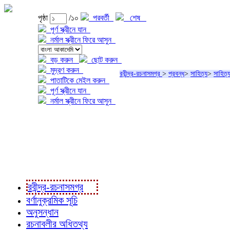
পৃষ্ঠা
/১০
পরবর্তী
শেষ
পূর্ণ স্ক্রীনে যান
নর্মাল স্ক্রীনে ফিরে আসুন
বড় করুন
ছোট করুন
মুদ্রণ করুন
রবীন্দ্র-রচনাসমগ্র
>
প্রবন্ধ
>
সাহিত্য
>
সাহিত্যস
পাতাটিকে মেইল করুন
পূর্ণ স্ক্রীনে যান
নর্মাল স্ক্রীনে ফিরে আসুন
প্রকল্প সম্বন্ধে
প্রকল্প রূপায়ণে
রবীন্দ্র-রচনাবলী
রবীন্দ্র-রচনাসমগ্র
বর্ণানুক্রমিক সূচি
অনুসন্ধান
রচনাবলীর অধিতথ্য