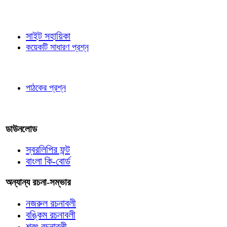
জ্ঞাতব্য বিষয়
সাইট সহায়িকা
কয়েকটি সাধারণ প্রশ্ন
পাঠকের চোখে
পাঠকের প্রশ্ন
আমাদের লিখুন
ডাউনলোড
স্বরলিপির ফন্ট
বাংলা কি-বোর্ড
অন্যান্য রচনা-সম্ভার
নজরুল রচনাবলী
বঙ্কিম রচনাবলী
শরৎ রচনাবলী