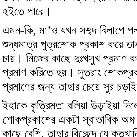
হইতে পারে।
এমন-কি, মা’ও যখন সশব্দ বিলাপে পল্ল
শুদ্ধমাত্র পুত্রশোক প্রকাশ করে 
চায়। নিজের কাছে দুঃখসুখ প্রমাণ ক
প্রমাণ করিতে হয়। সুতরাং শোকপ্রকা
প্রমাণের জন্য তাহার চেয়ে সুর চড়া
ইহাকে কৃত্রিমতা বলিয়া উড়াইয়া দ
শোকপ্রকাশের একটা স্বাভাবিক অঙ্
কাছে বেশি, তাহার বিচ্ছেদ যে কতখান