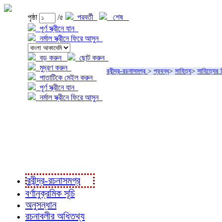
পৃষ্ঠা
/৫
পরবর্তী
শেষ
পূর্ণ স্ক্রীনে যান
নর্মাল স্ক্রীনে ফিরে আসুন
বড় করুন
ছোট করুন
মুদ্রণ করুন
রবীন্দ্র-রচনাসমগ্র
>
প্রবন্ধ
>
সাহিত্য
>
সাহিত্যের 
পাতাটিকে মেইল করুন
পূর্ণ স্ক্রীনে যান
নর্মাল স্ক্রীনে ফিরে আসুন
প্রকল্প সম্বন্ধে
প্রকল্প রূপায়ণে
রবীন্দ্র-রচনাবলী
রবীন্দ্র-রচনাসমগ্র
বর্ণানুক্রমিক সূচি
অনুসন্ধান
রচনাবলীর অধিতথ্য