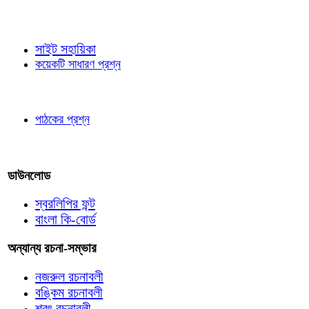
জ্ঞাতব্য বিষয়
সাইট সহায়িকা
কয়েকটি সাধারণ প্রশ্ন
পাঠকের চোখে
পাঠকের প্রশ্ন
আমাদের লিখুন
ডাউনলোড
স্বরলিপির ফন্ট
বাংলা কি-বোর্ড
অন্যান্য রচনা-সম্ভার
নজরুল রচনাবলী
বঙ্কিম রচনাবলী
শরৎ রচনাবলী