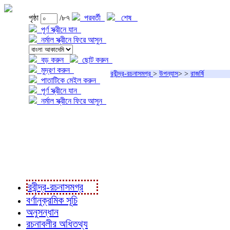
পৃষ্ঠা
/৮৭
পরবর্তী
শেষ
পূর্ণ স্ক্রীনে যান
নর্মাল স্ক্রীনে ফিরে আসুন
বড় করুন
ছোট করুন
মুদ্রণ করুন
রবীন্দ্র-রচনাসমগ্র
>
উপন্যাস
>
>
রাজর্ষি
পাতাটিকে মেইল করুন
পূর্ণ স্ক্রীনে যান
নর্মাল স্ক্রীনে ফিরে আসুন
প্রকল্প সম্বন্ধে
প্রকল্প রূপায়ণে
রবীন্দ্র-রচনাবলী
রবীন্দ্র-রচনাসমগ্র
বর্ণানুক্রমিক সূচি
অনুসন্ধান
রচনাবলীর অধিতথ্য