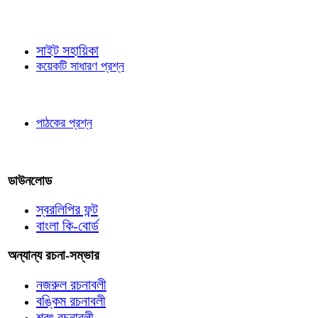
জ্ঞাতব্য বিষয়
সাইট সহায়িকা
কয়েকটি সাধারণ প্রশ্ন
পাঠকের চোখে
পাঠকের প্রশ্ন
আমাদের লিখুন
ডাউনলোড
স্বরলিপির ফন্ট
বাংলা কি-বোর্ড
অন্যান্য রচনা-সম্ভার
নজরুল রচনাবলী
বঙ্কিম রচনাবলী
শরৎ রচনাবলী